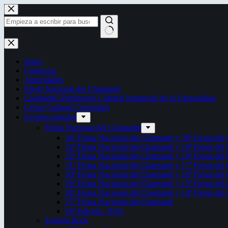
Saltar
al
contenido
Sin
resultados
Inicio
Contactos
Autoridades
Fiesta Nacional del Chamamé
Chamamé: Patrimonio Cultural Inmaterial de la Humanidad
Censo Cultural Correntino
Eventos anuales
Fiesta Nacional del Chamamé
34ª Fiesta Nacional del Chamamé y 20ª Fiesta de
33ª Fiesta Nacional del Chamamé y 19ª Fiesta de
32ª Fiesta Nacional del Chamamé y 18ª Fiesta de
31ª Fiesta Nacional del Chamamé y 17ª Fiesta de
30ª Fiesta Nacional del Chamamé y 16ª Fiesta de
29ª Fiesta Nacional del Chamamé y 15ª Fiesta de
28ª Fiesta Nacional del Chamamé y 14ª Fiesta de
27ª Fiesta Nacional del Chamamé
26ª Edición. 2016.
Taragüi Rock