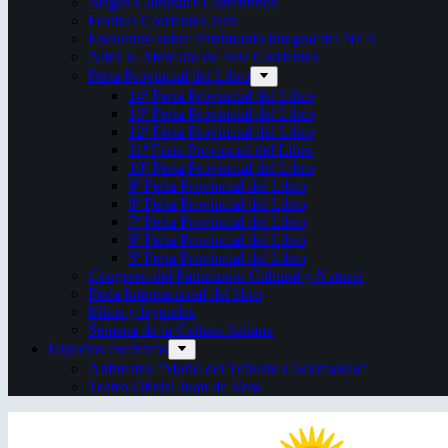
Juegos Culturales Correntinos
Festival Corrientes Jazz
Encuentro sobre Patrimonio Integral del NEA
ArteCo. Mercado de Arte Corrientes
Feria Provincial del Libro
14ª Feria Provincial del Libro
13ª Feria Provincial del Libro
12ª Feria Provincial del Libro
11ª Feria Provincial del Libro
10ª Feria Provincial del Libro
9ª Feria Provincial del Libro
8ª Feria Provincial del Libro
7ª Feria Provincial del Libro
6ª Feria Provincial del Libro
5ª Feria Provincial del Libro
Congreso del Patrimonio Cultural y Natural
Feria Internacional del libro
Mitos y leyendas
Semana de la Cultura Italiana
Espacios escénicos
Anfiteatro “Mario del Tránsito Cocomarola”
Teatro Oficial Juan de Vera