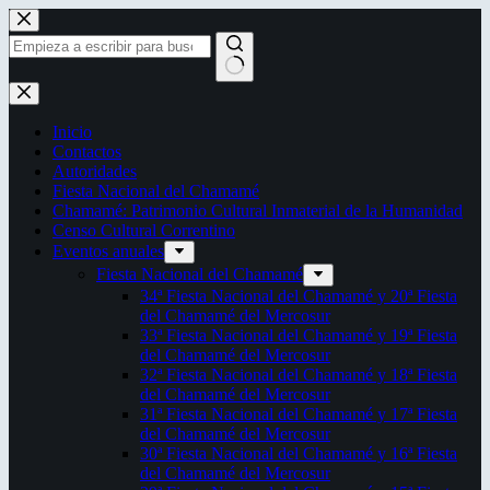
Saltar
al
contenido
Sin
resultados
Inicio
Contactos
Autoridades
Fiesta Nacional del Chamamé
Chamamé: Patrimonio Cultural Inmaterial de la Humanidad
Censo Cultural Correntino
Eventos anuales
Fiesta Nacional del Chamamé
34ª Fiesta Nacional del Chamamé y 20ª Fiesta
del Chamamé del Mercosur
33ª Fiesta Nacional del Chamamé y 19ª Fiesta
del Chamamé del Mercosur
32ª Fiesta Nacional del Chamamé y 18ª Fiesta
del Chamamé del Mercosur
31ª Fiesta Nacional del Chamamé y 17ª Fiesta
del Chamamé del Mercosur
30ª Fiesta Nacional del Chamamé y 16ª Fiesta
del Chamamé del Mercosur