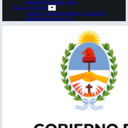
Semana de la Cultura Italiana
Espacios escénicos
Anfiteatro “Mario del Tránsito Cocomarola”
Teatro Oficial Juan de Vera