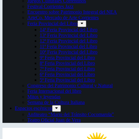
Juegos Culturales Correntinos
Festival Corrientes Jazz
Encuentro sobre Patrimonio Integral del NEA
ArteCo. Mercado de Arte Corrientes
Feria Provincial del Libro
14ª Feria Provincial del Libro
13ª Feria Provincial del Libro
12ª Feria Provincial del Libro
11ª Feria Provincial del Libro
10ª Feria Provincial del Libro
9ª Feria Provincial del Libro
8ª Feria Provincial del Libro
7ª Feria Provincial del Libro
6ª Feria Provincial del Libro
5ª Feria Provincial del Libro
Congreso del Patrimonio Cultural y Natural
Feria Internacional del libro
Mitos y leyendas
Semana de la Cultura Italiana
Espacios escénicos
Anfiteatro “Mario del Tránsito Cocomarola”
Teatro Oficial Juan de Vera