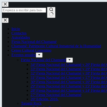
Saltar
al
contenido
Sin
resultados
Inicio
Contactos
Autoridades
Fiesta Nacional del Chamamé
Chamamé: Patrimonio Cultural Inmaterial de la Humanidad
Censo Cultural Correntino
Eventos anuales
Fiesta Nacional del Chamamé
34ª Fiesta Nacional del Chamamé y 20ª Fiesta de
33ª Fiesta Nacional del Chamamé y 19ª Fiesta de
32ª Fiesta Nacional del Chamamé y 18ª Fiesta de
31ª Fiesta Nacional del Chamamé y 17ª Fiesta de
30ª Fiesta Nacional del Chamamé y 16ª Fiesta de
29ª Fiesta Nacional del Chamamé y 15ª Fiesta de
28ª Fiesta Nacional del Chamamé y 14ª Fiesta de
27ª Fiesta Nacional del Chamamé
26ª Edición. 2016.
Taragüi Rock