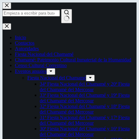
Saltar
al
contenido
Sin
resultados
Inicio
Contactos
Autoridades
Fiesta Nacional del Chamamé
Chamamé: Patrimonio Cultural Inmaterial de la Humanidad
Censo Cultural Correntino
Eventos anuales
Fiesta Nacional del Chamamé
34ª Fiesta Nacional del Chamamé y 20ª Fiesta
del Chamamé del Mercosur
33ª Fiesta Nacional del Chamamé y 19ª Fiesta
del Chamamé del Mercosur
32ª Fiesta Nacional del Chamamé y 18ª Fiesta
del Chamamé del Mercosur
31ª Fiesta Nacional del Chamamé y 17ª Fiesta
del Chamamé del Mercosur
30ª Fiesta Nacional del Chamamé y 16ª Fiesta
del Chamamé del Mercosur