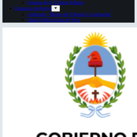
Semana de la Cultura Italiana
Espacios escénicos
Anfiteatro “Mario del Tránsito Cocomarola”
Teatro Oficial Juan de Vera