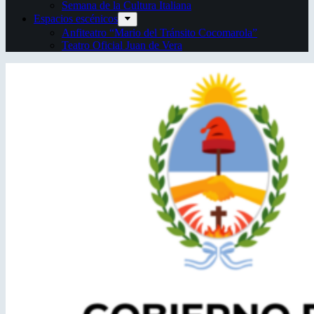
Semana de la Cultura Italiana
Espacios escénicos
Anfiteatro “Mario del Tránsito Cocomarola”
Teatro Oficial Juan de Vera