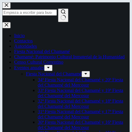
Saltar
al
contenido
Sin
resultados
Inicio
Contactos
Autoridades
Fiesta Nacional del Chamamé
Chamamé: Patrimonio Cultural Inmaterial de la Humanidad
Censo Cultural Correntino
Eventos anuales
Fiesta Nacional del Chamamé
34ª Fiesta Nacional del Chamamé y 20ª Fiesta
del Chamamé del Mercosur
33ª Fiesta Nacional del Chamamé y 19ª Fiesta
del Chamamé del Mercosur
32ª Fiesta Nacional del Chamamé y 18ª Fiesta
del Chamamé del Mercosur
31ª Fiesta Nacional del Chamamé y 17ª Fiesta
del Chamamé del Mercosur
30ª Fiesta Nacional del Chamamé y 16ª Fiesta
del Chamamé del Mercosur