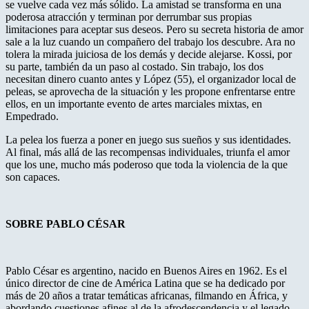
se vuelve cada vez más sólido. La amistad se transforma en una
poderosa atracción y terminan por derrumbar sus propias
limitaciones para aceptar sus deseos. Pero su secreta historia de amor
sale a la luz cuando un compañero del trabajo los descubre. Ara no
tolera la mirada juiciosa de los demás y decide alejarse. Kossi, por
su parte, también da un paso al costado. Sin trabajo, los dos
necesitan dinero cuanto antes y López (55), el organizador local de
peleas, se aprovecha de la situación y les propone enfrentarse entre
ellos, en un importante evento de artes marciales mixtas, en
Empedrado.
La pelea los fuerza a poner en juego sus sueños y sus identidades.
Al final, más allá de las recompensas individuales, triunfa el amor
que los une, mucho más poderoso que toda la violencia de la que
son capaces.
SOBRE PABLO CÉSAR
Pablo César es argentino, nacido en Buenos Aires en 1962. Es el
único director de cine de América Latina que se ha dedicado por
más de 20 años a tratar temáticas africanas, filmando en África, y
abordando cuestiones afines al de la afrodescendencia y el legado