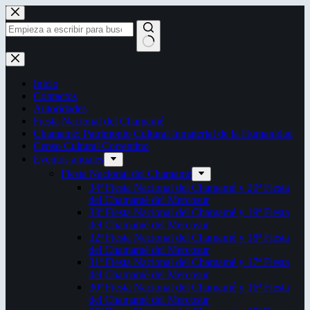
Saltar
al
contenido
Sin
resultados
Inicio
Contactos
Autoridades
Fiesta Nacional del Chamamé
Chamamé: Patrimonio Cultural Inmaterial de la Humanidad
Censo Cultural Correntino
Eventos anuales
Fiesta Nacional del Chamamé
34ª Fiesta Nacional del Chamamé y 20ª Fiesta
del Chamamé del Mercosur
33ª Fiesta Nacional del Chamamé y 19ª Fiesta
del Chamamé del Mercosur
32ª Fiesta Nacional del Chamamé y 18ª Fiesta
del Chamamé del Mercosur
31ª Fiesta Nacional del Chamamé y 17ª Fiesta
del Chamamé del Mercosur
30ª Fiesta Nacional del Chamamé y 16ª Fiesta
del Chamamé del Mercosur