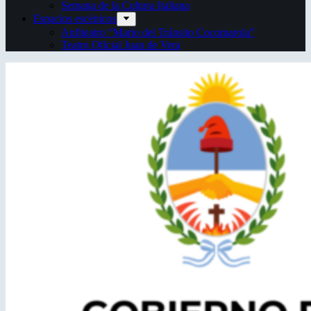
Semana de la Cultura Italiana
Espacios escénicos
Anfiteatro “Mario del Tránsito Cocomarola”
Teatro Oficial Juan de Vera