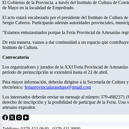
El Gobierno de la Provincia, a través del Instituto de Cultura de Corr
de Mayo en la localidad de Empedrado.
El acto estará encabezado por el presidente del Instituto de Cultura
Sergio Cabrera. Participarán además autoridades provinciales, municip
“Estamos entusiasmados porque la Feria Provincial de Artesanías regr
De esta manera, vamos a dar continuidad a un espacio que contribuye a f
Instituto de Cultura.
Convocatoria
Los organizadores y jurados de la XXI Feria Provincial de Artesanías “
periodo de preinscripción se extenderá hasta el 22 de abril.
Para mayor información, deberán dirigirse a la Secretaría de Cultur
electrónico:
feriaprovincialarandupo@gmail.com
Los interesados deberán enviar un mensaje al número 379-4982371 (Wha
derecho de inscripción y la posibilidad de participar de la Feria. Una 
artesano expositor.
Teléfono: 0379 423-0640 - 0379 431-8800