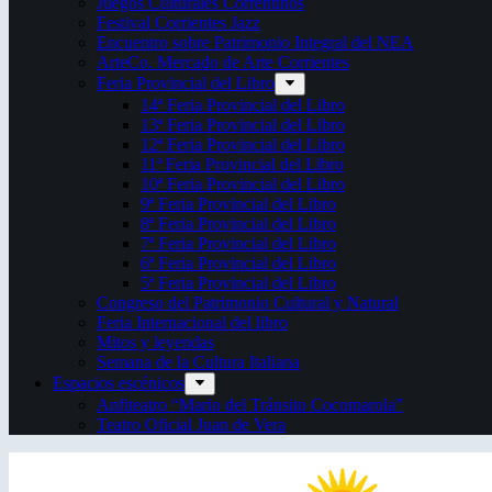
Juegos Culturales Correntinos
Festival Corrientes Jazz
Encuentro sobre Patrimonio Integral del NEA
ArteCo. Mercado de Arte Corrientes
Feria Provincial del Libro
14ª Feria Provincial del Libro
13ª Feria Provincial del Libro
12ª Feria Provincial del Libro
11ª Feria Provincial del Libro
10ª Feria Provincial del Libro
9ª Feria Provincial del Libro
8ª Feria Provincial del Libro
7ª Feria Provincial del Libro
6ª Feria Provincial del Libro
5ª Feria Provincial del Libro
Congreso del Patrimonio Cultural y Natural
Feria Internacional del libro
Mitos y leyendas
Semana de la Cultura Italiana
Espacios escénicos
Anfiteatro “Mario del Tránsito Cocomarola”
Teatro Oficial Juan de Vera