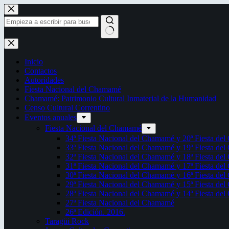
Saltar
al
contenido
Sin
resultados
Inicio
Contactos
Autoridades
Fiesta Nacional del Chamamé
Chamamé: Patrimonio Cultural Inmaterial de la Humanidad
Censo Cultural Correntino
Eventos anuales
Fiesta Nacional del Chamamé
34ª Fiesta Nacional del Chamamé y 20ª Fiesta de
33ª Fiesta Nacional del Chamamé y 19ª Fiesta de
32ª Fiesta Nacional del Chamamé y 18ª Fiesta de
31ª Fiesta Nacional del Chamamé y 17ª Fiesta de
30ª Fiesta Nacional del Chamamé y 16ª Fiesta de
29ª Fiesta Nacional del Chamamé y 15ª Fiesta de
28ª Fiesta Nacional del Chamamé y 14ª Fiesta de
27ª Fiesta Nacional del Chamamé
26ª Edición. 2016.
Taragüi Rock