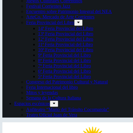
Juegos Culturales Correntinos
Festival Corrientes Jazz
Encuentro sobre Patrimonio Integral del NEA
ArteCo. Mercado de Arte Corrientes
Feria Provincial del Libro
14ª Feria Provincial del Libro
13ª Feria Provincial del Libro
12ª Feria Provincial del Libro
11ª Feria Provincial del Libro
10ª Feria Provincial del Libro
9ª Feria Provincial del Libro
8ª Feria Provincial del Libro
7ª Feria Provincial del Libro
6ª Feria Provincial del Libro
5ª Feria Provincial del Libro
Congreso del Patrimonio Cultural y Natural
Feria Internacional del libro
Mitos y leyendas
Semana de la Cultura Italiana
Espacios escénicos
Anfiteatro “Mario del Tránsito Cocomarola”
Teatro Oficial Juan de Vera