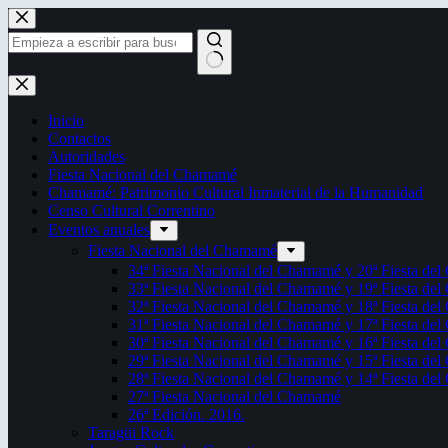
Saltar
al
contenido
Sin
resultados
Inicio
Contactos
Autoridades
Fiesta Nacional del Chamamé
Chamamé: Patrimonio Cultural Inmaterial de la Humanidad
Censo Cultural Correntino
Eventos anuales
Fiesta Nacional del Chamamé
34ª Fiesta Nacional del Chamamé y 20ª Fiesta de
33ª Fiesta Nacional del Chamamé y 19ª Fiesta de
32ª Fiesta Nacional del Chamamé y 18ª Fiesta de
31ª Fiesta Nacional del Chamamé y 17ª Fiesta de
30ª Fiesta Nacional del Chamamé y 16ª Fiesta de
29ª Fiesta Nacional del Chamamé y 15ª Fiesta de
28ª Fiesta Nacional del Chamamé y 14ª Fiesta de
27ª Fiesta Nacional del Chamamé
26ª Edición. 2016.
Taragüi Rock