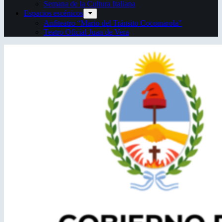
Semana de la Cultura Italiana
Espacios escénicos
Anfiteatro “Mario del Tránsito Cocomarola”
Teatro Oficial Juan de Vera