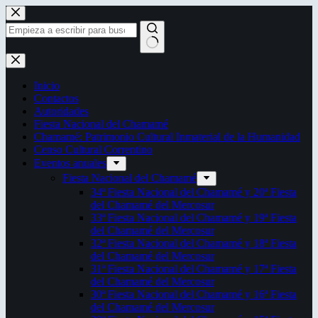
Saltar
al
contenido
Sin
resultados
Inicio
Contactos
Autoridades
Fiesta Nacional del Chamamé
Chamamé: Patrimonio Cultural Inmaterial de la Humanidad
Censo Cultural Correntino
Eventos anuales
Fiesta Nacional del Chamamé
34ª Fiesta Nacional del Chamamé y 20ª Fiesta
del Chamamé del Mercosur
33ª Fiesta Nacional del Chamamé y 19ª Fiesta
del Chamamé del Mercosur
32ª Fiesta Nacional del Chamamé y 18ª Fiesta
del Chamamé del Mercosur
31ª Fiesta Nacional del Chamamé y 17ª Fiesta
del Chamamé del Mercosur
30ª Fiesta Nacional del Chamamé y 16ª Fiesta
del Chamamé del Mercosur