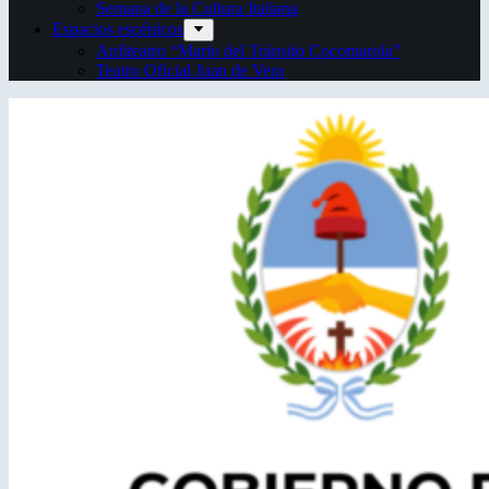
Semana de la Cultura Italiana
Espacios escénicos
Anfiteatro “Mario del Tránsito Cocomarola”
Teatro Oficial Juan de Vera