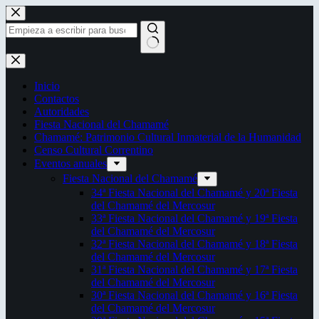
Saltar
al
contenido
Sin
resultados
Inicio
Contactos
Autoridades
Fiesta Nacional del Chamamé
Chamamé: Patrimonio Cultural Inmaterial de la Humanidad
Censo Cultural Correntino
Eventos anuales
Fiesta Nacional del Chamamé
34ª Fiesta Nacional del Chamamé y 20ª Fiesta
del Chamamé del Mercosur
33ª Fiesta Nacional del Chamamé y 19ª Fiesta
del Chamamé del Mercosur
32ª Fiesta Nacional del Chamamé y 18ª Fiesta
del Chamamé del Mercosur
31ª Fiesta Nacional del Chamamé y 17ª Fiesta
del Chamamé del Mercosur
30ª Fiesta Nacional del Chamamé y 16ª Fiesta
del Chamamé del Mercosur