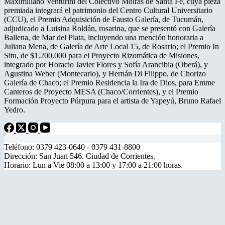
Maximiliano Venturini del Colectivo Moiras de Santa Fe, cuya pieza
premiada integrará el patrimonio del Centro Cultural Universitario
(CCU), el Premio Adquisición de Fausto Galería, de Tucumán,
adjudicado a Luisina Roldán, rosarina, que se presentó con Galería
Ballena, de Mar del Plata, incluyendo una mención honoraria a
Juliana Mena, de Galería de Arte Local 15, de Rosario; el Premio In
Situ, de $1.200.000 para el Proyecto Rizomática de Misiones,
integrado por Horacio Javier Flores y Sofía Arancibia (Oberá), y
Agustina Weber (Montecarlo), y Hernán Di Filippo, de Chorizo
Galería de Chaco; el Premio Residencia la Ira de Dios, para Emme
Canteros de Proyecto MESA (Chaco/Corrientes), y el Premio
Formación Proyecto Púrpura para el artista de Yapeyú, Bruno Rafael
Yedro.
Teléfono: 0379 423-0640 - 0379 431-8800
Dirección: San Juan 546. Ciudad de Corrientes.
Horario: Lun a Vie 08:00 a 13:00 y 17:00 a 21:00 horas.