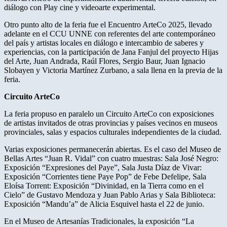
diálogo con Play cine y videoarte experimental.
Otro punto alto de la feria fue el Encuentro ArteCo 2025, llevado
adelante en el CCU UNNE con referentes del arte contemporáneo
del país y artistas locales en diálogo e intercambio de saberes y
experiencias, con la participación de Jana Fanjul del proyecto Hijas
del Arte, Juan Andrada, Raúl Flores, Sergio Baur, Juan Ignacio
Slobayen y Victoria Martínez Zurbano, a sala llena en la previa de la
feria.
Circuito ArteCo
La feria propuso en paralelo un Circuito ArteCo con exposiciones
de artistas invitados de otras provincias y países vecinos en museos
provinciales, salas y espacios culturales independientes de la ciudad.
Varias exposiciones permanecerán abiertas. Es el caso del Museo de
Bellas Artes “Juan R. Vidal” con cuatro muestras: Sala José Negro:
Exposición “Expresiones del Paye”, Sala Justa Díaz de Vivar:
Exposición “Corrientes tiene Paye Pop” de Febe Defelipe, Sala
Eloísa Torrent: Exposición “Divinidad, en la Tierra como en el
Cielo” de Gustavo Mendoza y Juan Pablo Arias y Sala Biblioteca:
Exposición “Mandu’a” de Alicia Esquivel hasta el 22 de junio.
En el Museo de Artesanías Tradicionales, la exposición “La