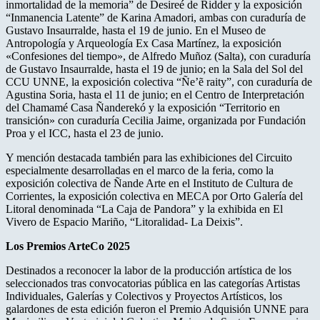
inmortalidad de la memoria” de Desireé de Ridder y la exposición
“Inmanencia Latente” de Karina Amadori, ambas con curaduría de
Gustavo Insaurralde, hasta el 19 de junio. En el Museo de
Antropología y Arqueología Ex Casa Martínez, la exposición
«Confesiones del tiempo», de Alfredo Muñoz (Salta), con curaduría
de Gustavo Insaurralde, hasta el 19 de junio; en la Sala del Sol del
CCU UNNE, la exposición colectiva “Ñe’ẽ raity”, con curaduría de
Agustina Soria, hasta el 11 de junio; en el Centro de Interpretación
del Chamamé Casa Ñanderekó y la exposición “Territorio en
transición» con curaduría Cecilia Jaime, organizada por Fundación
Proa y el ICC, hasta el 23 de junio.
Y mención destacada también para las exhibiciones del Circuito
especialmente desarrolladas en el marco de la feria, como la
exposición colectiva de Ñande Arte en el Instituto de Cultura de
Corrientes, la exposición colectiva en MECA por Orto Galería del
Litoral denominada “La Caja de Pandora” y la exhibida en El
Vivero de Espacio Mariño, “Litoralidad- La Deixis”.
Los Premios ArteCo 2025
Destinados a reconocer la labor de la producción artística de los
seleccionados tras convocatorias pública en las categorías Artistas
Individuales, Galerías y Colectivos y Proyectos Artísticos, los
galardones de esta edición fueron el Premio Adquisión UNNE para