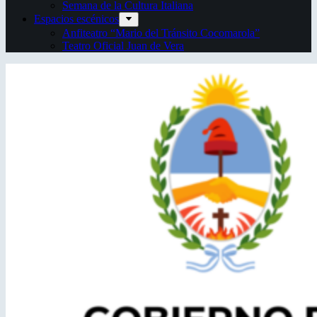
Semana de la Cultura Italiana
Espacios escénicos
Anfiteatro “Mario del Tránsito Cocomarola”
Teatro Oficial Juan de Vera