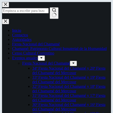
Saltar
al
contenido
Sin
resultados
Inicio
Contactos
Autoridades
Fiesta Nacional del Chamamé
Chamamé: Patrimonio Cultural Inmaterial de la Humanidad
Censo Cultural Correntino
Eventos anuales
Fiesta Nacional del Chamamé
34ª Fiesta Nacional del Chamamé y 20ª Fiesta
del Chamamé del Mercosur
33ª Fiesta Nacional del Chamamé y 19ª Fiesta
del Chamamé del Mercosur
32ª Fiesta Nacional del Chamamé y 18ª Fiesta
del Chamamé del Mercosur
31ª Fiesta Nacional del Chamamé y 17ª Fiesta
del Chamamé del Mercosur
30ª Fiesta Nacional del Chamamé y 16ª Fiesta
del Chamamé del Mercosur