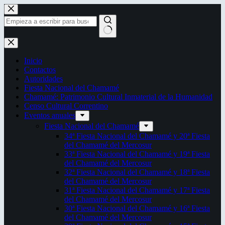
Saltar
al
contenido
Sin
resultados
Inicio
Contactos
Autoridades
Fiesta Nacional del Chamamé
Chamamé: Patrimonio Cultural Inmaterial de la Humanidad
Censo Cultural Correntino
Eventos anuales
Fiesta Nacional del Chamamé
34ª Fiesta Nacional del Chamamé y 20ª Fiesta
del Chamamé del Mercosur
33ª Fiesta Nacional del Chamamé y 19ª Fiesta
del Chamamé del Mercosur
32ª Fiesta Nacional del Chamamé y 18ª Fiesta
del Chamamé del Mercosur
31ª Fiesta Nacional del Chamamé y 17ª Fiesta
del Chamamé del Mercosur
30ª Fiesta Nacional del Chamamé y 16ª Fiesta
del Chamamé del Mercosur