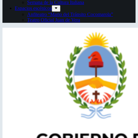
Semana de la Cultura Italiana
Espacios escénicos
Anfiteatro “Mario del Tránsito Cocomarola”
Teatro Oficial Juan de Vera