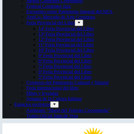
Juegos Culturales Correntinos
Festival Corrientes Jazz
Encuentro sobre Patrimonio Integral del NEA
ArteCo. Mercado de Arte Corrientes
Feria Provincial del Libro
14ª Feria Provincial del Libro
13ª Feria Provincial del Libro
12ª Feria Provincial del Libro
11ª Feria Provincial del Libro
10ª Feria Provincial del Libro
9ª Feria Provincial del Libro
8ª Feria Provincial del Libro
7ª Feria Provincial del Libro
6ª Feria Provincial del Libro
5ª Feria Provincial del Libro
Congreso del Patrimonio Cultural y Natural
Feria Internacional del libro
Mitos y leyendas
Semana de la Cultura Italiana
Espacios escénicos
Anfiteatro “Mario del Tránsito Cocomarola”
Teatro Oficial Juan de Vera