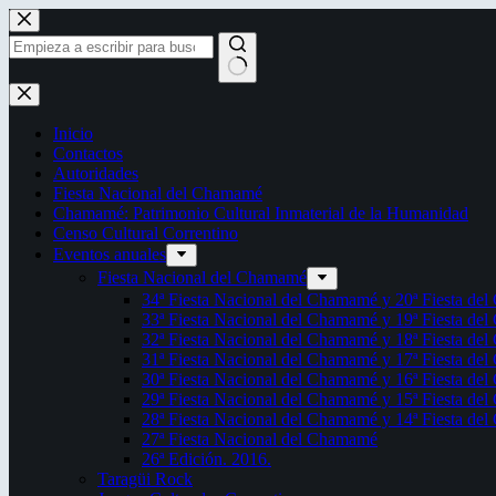
Saltar
al
contenido
Sin
resultados
Inicio
Contactos
Autoridades
Fiesta Nacional del Chamamé
Chamamé: Patrimonio Cultural Inmaterial de la Humanidad
Censo Cultural Correntino
Eventos anuales
Fiesta Nacional del Chamamé
34ª Fiesta Nacional del Chamamé y 20ª Fiesta de
33ª Fiesta Nacional del Chamamé y 19ª Fiesta de
32ª Fiesta Nacional del Chamamé y 18ª Fiesta de
31ª Fiesta Nacional del Chamamé y 17ª Fiesta de
30ª Fiesta Nacional del Chamamé y 16ª Fiesta de
29ª Fiesta Nacional del Chamamé y 15ª Fiesta de
28ª Fiesta Nacional del Chamamé y 14ª Fiesta de
27ª Fiesta Nacional del Chamamé
26ª Edición. 2016.
Taragüi Rock