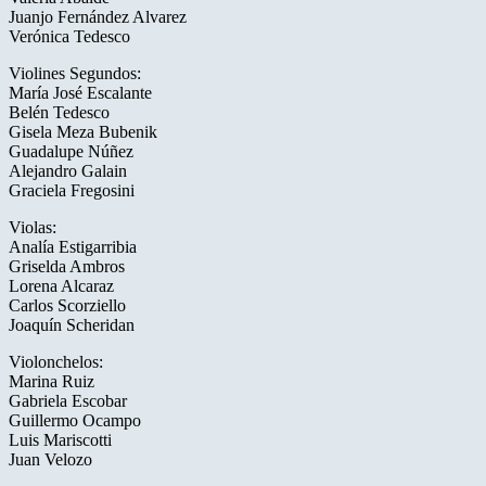
Juanjo Fernández Alvarez
Verónica Tedesco
Violines Segundos:
María José Escalante
Belén Tedesco
Gisela Meza Bubenik
Guadalupe Núñez
Alejandro Galain
Graciela Fregosini
Violas:
Analía Estigarribia
Griselda Ambros
Lorena Alcaraz
Carlos Scorziello
Joaquín Scheridan
Violonchelos:
Marina Ruiz
Gabriela Escobar
Guillermo Ocampo
Luis Mariscotti
Juan Velozo