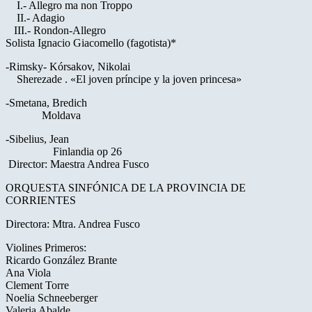
I.- Allegro ma non Troppo
II.- Adagio
III.- Rondon-Allegro
Solista Ignacio Giacomello (fagotista)*
-Rimsky- Kórsakov, Nikolai
Sherezade . «El joven príncipe y la joven princesa»
-Smetana, Bredich
Moldava
-Sibelius, Jean
Finlandia op 26
Director: Maestra Andrea Fusco
ORQUESTA SINFÓNICA DE LA PROVINCIA DE
CORRIENTES
Directora: Mtra. Andrea Fusco
Violines Primeros:
Ricardo González Brante
Ana Viola
Clement Torre
Noelia Schneeberger
Valeria Abalde