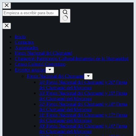
Saltar
al
contenido
Sin
resultados
Inicio
Contactos
Autoridades
Fiesta Nacional del Chamamé
Chamamé: Patrimonio Cultural Inmaterial de la Humanidad
Censo Cultural Correntino
Eventos anuales
Fiesta Nacional del Chamamé
34ª Fiesta Nacional del Chamamé y 20ª Fiesta
del Chamamé del Mercosur
33ª Fiesta Nacional del Chamamé y 19ª Fiesta
del Chamamé del Mercosur
32ª Fiesta Nacional del Chamamé y 18ª Fiesta
del Chamamé del Mercosur
31ª Fiesta Nacional del Chamamé y 17ª Fiesta
del Chamamé del Mercosur
30ª Fiesta Nacional del Chamamé y 16ª Fiesta
del Chamamé del Mercosur