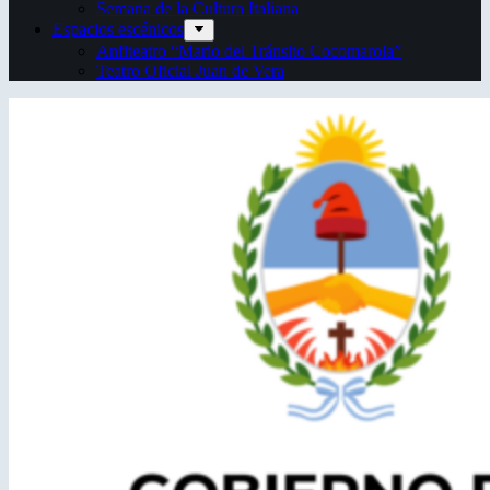
Semana de la Cultura Italiana
Espacios escénicos
Anfiteatro “Mario del Tránsito Cocomarola”
Teatro Oficial Juan de Vera