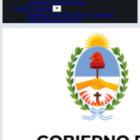
Semana de la Cultura Italiana
Espacios escénicos
Anfiteatro “Mario del Tránsito Cocomarola”
Teatro Oficial Juan de Vera