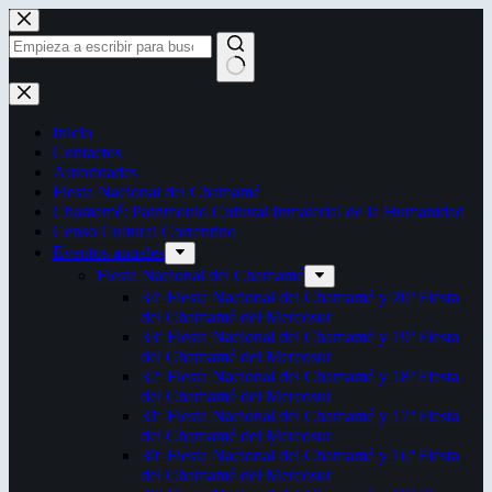
Saltar
al
contenido
Sin
resultados
Inicio
Contactos
Autoridades
Fiesta Nacional del Chamamé
Chamamé: Patrimonio Cultural Inmaterial de la Humanidad
Censo Cultural Correntino
Eventos anuales
Fiesta Nacional del Chamamé
34ª Fiesta Nacional del Chamamé y 20ª Fiesta
del Chamamé del Mercosur
33ª Fiesta Nacional del Chamamé y 19ª Fiesta
del Chamamé del Mercosur
32ª Fiesta Nacional del Chamamé y 18ª Fiesta
del Chamamé del Mercosur
31ª Fiesta Nacional del Chamamé y 17ª Fiesta
del Chamamé del Mercosur
30ª Fiesta Nacional del Chamamé y 16ª Fiesta
del Chamamé del Mercosur