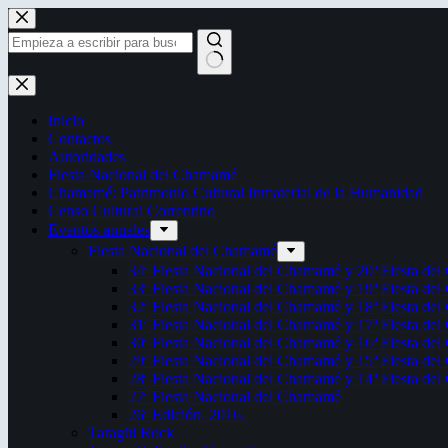
Saltar
al
contenido
Sin
resultados
Inicio
Contactos
Autoridades
Fiesta Nacional del Chamamé
Chamamé: Patrimonio Cultural Inmaterial de la Humanidad
Censo Cultural Correntino
Eventos anuales
Fiesta Nacional del Chamamé
34ª Fiesta Nacional del Chamamé y 20ª Fiesta de
33ª Fiesta Nacional del Chamamé y 19ª Fiesta de
32ª Fiesta Nacional del Chamamé y 18ª Fiesta de
31ª Fiesta Nacional del Chamamé y 17ª Fiesta de
30ª Fiesta Nacional del Chamamé y 16ª Fiesta de
29ª Fiesta Nacional del Chamamé y 15ª Fiesta de
28ª Fiesta Nacional del Chamamé y 14ª Fiesta de
27ª Fiesta Nacional del Chamamé
26ª Edición. 2016.
Taragüi Rock