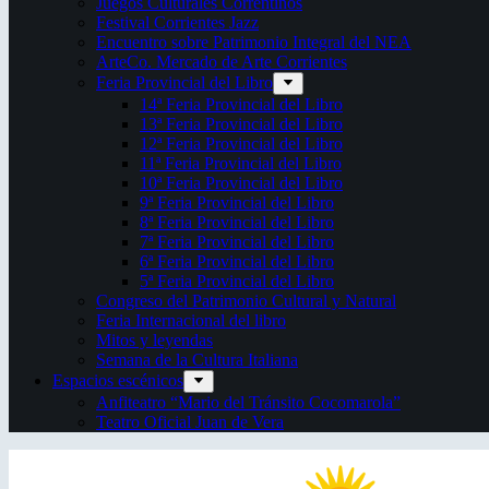
Juegos Culturales Correntinos
Festival Corrientes Jazz
Encuentro sobre Patrimonio Integral del NEA
ArteCo. Mercado de Arte Corrientes
Feria Provincial del Libro
14ª Feria Provincial del Libro
13ª Feria Provincial del Libro
12ª Feria Provincial del Libro
11ª Feria Provincial del Libro
10ª Feria Provincial del Libro
9ª Feria Provincial del Libro
8ª Feria Provincial del Libro
7ª Feria Provincial del Libro
6ª Feria Provincial del Libro
5ª Feria Provincial del Libro
Congreso del Patrimonio Cultural y Natural
Feria Internacional del libro
Mitos y leyendas
Semana de la Cultura Italiana
Espacios escénicos
Anfiteatro “Mario del Tránsito Cocomarola”
Teatro Oficial Juan de Vera