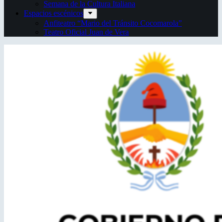
Semana de la Cultura Italiana
Espacios escénicos
Anfiteatro “Mario del Tránsito Cocomarola”
Teatro Oficial Juan de Vera