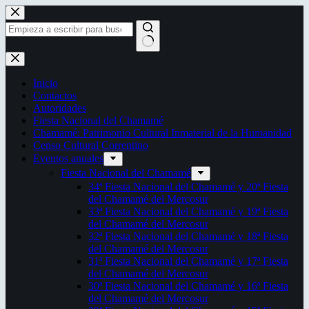
Saltar
al
contenido
Sin
resultados
Inicio
Contactos
Autoridades
Fiesta Nacional del Chamamé
Chamamé: Patrimonio Cultural Inmaterial de la Humanidad
Censo Cultural Correntino
Eventos anuales
Fiesta Nacional del Chamamé
34ª Fiesta Nacional del Chamamé y 20ª Fiesta
del Chamamé del Mercosur
33ª Fiesta Nacional del Chamamé y 19ª Fiesta
del Chamamé del Mercosur
32ª Fiesta Nacional del Chamamé y 18ª Fiesta
del Chamamé del Mercosur
31ª Fiesta Nacional del Chamamé y 17ª Fiesta
del Chamamé del Mercosur
30ª Fiesta Nacional del Chamamé y 16ª Fiesta
del Chamamé del Mercosur