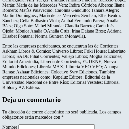
Marán; María de las Mercedes Vera; Indira Córdoba Alberca; Iliana
Romero; Matías Palavecino; Carolina Gandulfo; Tamara Alegre;
Martín Domínguez; María de las Mercedes Semhan; Elba Beatriz
Sánchez; Celia Balbastro Viota; Aníbal Fernando Parera; Analía
Báez; Olga Soto; Mabel Miranda; Claudia Barreto; Carla Inés
Ojeda; Mónica Analía OAnalía Ortíz; Irina Daiana Brest; Adriana
Elisabet Fontana; Norma Guntren (Monavila).
Entre las empresas participantes, se encuentran las de Corrientes:
Arkham Libros & Comics; Universo Libros; Friki House; Laberinto
Libros; SADE Filial Corrientes; Vallejo Libros; Moglia Ediciones;
Editorial Amerindia; Librería de Corrientes; EUDENE; Nuevo
Mundo Ediciones; Librería MAX; Librería VEO VEO; Ananga
Ranga; Azhaar Ediciones; Colectivo Syry Ediciones. También
empresas nacionales como: Kapeluz Editora; Editorial de la
Universidad Nacional de Entre Ríos; Editorial Vestales; Editorial
Biblos y AZ Editora.
Deja un comentario
Tu dirección de correo electrónico no será publicada.
Los campos
obligatorios están marcados con
*
Nombre