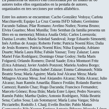
autores todos ellos organizados en la pestaña de autores,
organizados en tres secciones por orden alfabético.
Entre los autores se encuentran: Cacho González Vedoya; Carlota
Macchiavelli; Equipo La Cruz Cuenta ISFD Sábato; Gerónimo
Facundo Salinas; Pilar Romano; Avelino Nuñez; Norma Bruno;
Elvira Guarino; Moni Munilla; Toto Semhan (la familia presenta un
libro en su memoria); Mónica Analía Ortíz; Carlos Lorenzola;
Danisa Lovatto; María Soledad Sandoval; Jorge Eduardo Simonetti;
Inés Arribas de Araujo; Roberto Frette; Patricia Noemí Ríos; Dalia
de Jesús Romero; Patricia Noemí Ríos; Nilsa Esponda; Adriano
Duarte; María Laura Riba; Fabián Yausaz; Tony Zalazar; Laura
Mariel Frías Rodríguez; Domingo Omar Godoy; Stella Maris
Folguerá; Orlando Romero; David Saade; Erica Montuori Fritz
(Erica Adriana); Javier Andrés Ponzoni; Mariela Andrea Borgo;
Beatriz Acevedo; Zulma Isabel Zalazar; Emma Calmanash; Nilda
Beatriz Sena; María Aguirre; María José Alcaraz Meza; María
Milagros Alcaraz Mesa; José Alejandro Alcaraz; Nilda Alcaraz; Julio
Alcaraz; Juan Ramón Amarilla; Blanco Froilán; Rolando Barrios
Camozzi; Ramón Chaz; Hugo Dacunda; Francisco Fernandez;
Marcelo Gómez; Rosa Ifrán; María Ester López; Pedro Navarro;
Ramón Pablo; Martha Quiles; Antonio Rodríguez, Nilda Beatriz
Sena; Carlos Sosa; Luis Sotomayor; María Luisa Vargas; Silvia
Picciariello; Rodolfo J. Chaij; Evelín Bochle; Pablo Matias
Carmagnola; Nily Yaeger; Enrique Antonio Piñeyro; Marcelo López