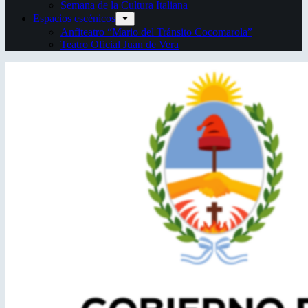
Semana de la Cultura Italiana
Espacios escénicos
Anfiteatro “Mario del Tránsito Cocomarola”
Teatro Oficial Juan de Vera