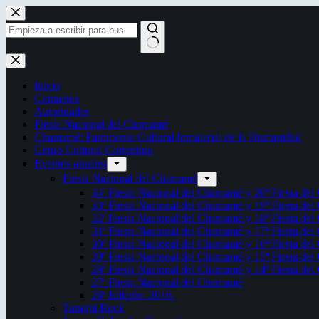
Saltar
al
contenido
Sin
resultados
Inicio
Contactos
Autoridades
Fiesta Nacional del Chamamé
Chamamé: Patrimonio Cultural Inmaterial de la Humanidad
Censo Cultural Correntino
Eventos anuales
Fiesta Nacional del Chamamé
34ª Fiesta Nacional del Chamamé y 20ª Fiesta de
33ª Fiesta Nacional del Chamamé y 19ª Fiesta de
32ª Fiesta Nacional del Chamamé y 18ª Fiesta de
31ª Fiesta Nacional del Chamamé y 17ª Fiesta de
30ª Fiesta Nacional del Chamamé y 16ª Fiesta de
29ª Fiesta Nacional del Chamamé y 15ª Fiesta de
28ª Fiesta Nacional del Chamamé y 14ª Fiesta de
27ª Fiesta Nacional del Chamamé
26ª Edición. 2016.
Taragüi Rock