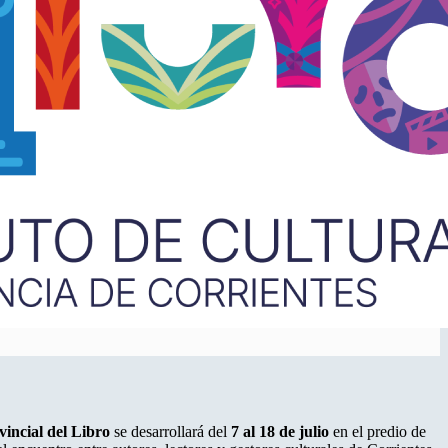
vincial del Libro
se desarrollará del
7 al 18 de julio
en el predio de