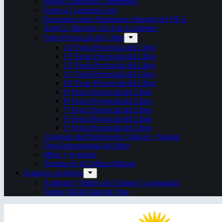
Juegos Culturales Correntinos
Festival Corrientes Jazz
Encuentro sobre Patrimonio Integral del NEA
ArteCo. Mercado de Arte Corrientes
Feria Provincial del Libro
14ª Feria Provincial del Libro
13ª Feria Provincial del Libro
12ª Feria Provincial del Libro
11ª Feria Provincial del Libro
10ª Feria Provincial del Libro
9ª Feria Provincial del Libro
8ª Feria Provincial del Libro
7ª Feria Provincial del Libro
6ª Feria Provincial del Libro
5ª Feria Provincial del Libro
Congreso del Patrimonio Cultural y Natural
Feria Internacional del libro
Mitos y leyendas
Semana de la Cultura Italiana
Espacios escénicos
Anfiteatro “Mario del Tránsito Cocomarola”
Teatro Oficial Juan de Vera