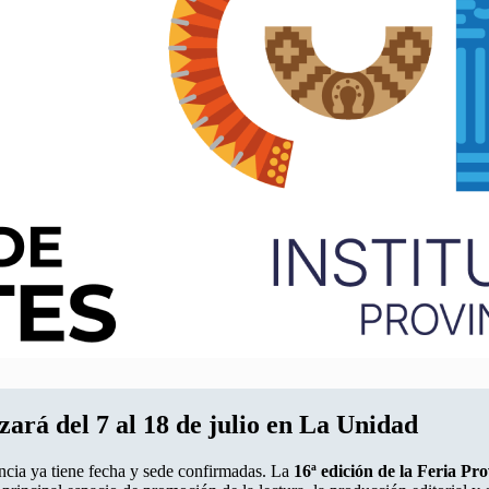
zará del 7 al 18 de julio en La Unidad
incia ya tiene fecha y sede confirmadas. La
16ª edición de la Feria Pro