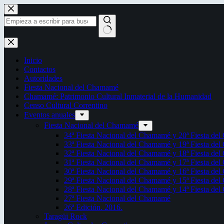
Saltar
al
contenido
Sin
resultados
Inicio
Contactos
Autoridades
Fiesta Nacional del Chamamé
Chamamé: Patrimonio Cultural Inmaterial de la Humanidad
Censo Cultural Correntino
Eventos anuales
Fiesta Nacional del Chamamé
34ª Fiesta Nacional del Chamamé y 20ª Fiesta de
33ª Fiesta Nacional del Chamamé y 19ª Fiesta de
32ª Fiesta Nacional del Chamamé y 18ª Fiesta de
31ª Fiesta Nacional del Chamamé y 17ª Fiesta de
30ª Fiesta Nacional del Chamamé y 16ª Fiesta de
29ª Fiesta Nacional del Chamamé y 15ª Fiesta de
28ª Fiesta Nacional del Chamamé y 14ª Fiesta de
27ª Fiesta Nacional del Chamamé
26ª Edición. 2016.
Taragüi Rock