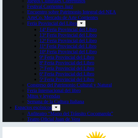
Juegos Culturales Correntinos
Festival Corrientes Jazz
Encuentro sobre Patrimonio Integral del NEA
ArteCo. Mercado de Arte Corrientes
Feria Provincial del Libro
14ª Feria Provincial del Libro
13ª Feria Provincial del Libro
12ª Feria Provincial del Libro
11ª Feria Provincial del Libro
10ª Feria Provincial del Libro
9ª Feria Provincial del Libro
8ª Feria Provincial del Libro
7ª Feria Provincial del Libro
6ª Feria Provincial del Libro
5ª Feria Provincial del Libro
Congreso del Patrimonio Cultural y Natural
Feria Internacional del libro
Mitos y leyendas
Semana de la Cultura Italiana
Espacios escénicos
Anfiteatro “Mario del Tránsito Cocomarola”
Teatro Oficial Juan de Vera