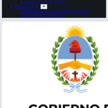
Semana de la Cultura Italiana
Espacios escénicos
Anfiteatro “Mario del Tránsito Cocomarola”
Teatro Oficial Juan de Vera