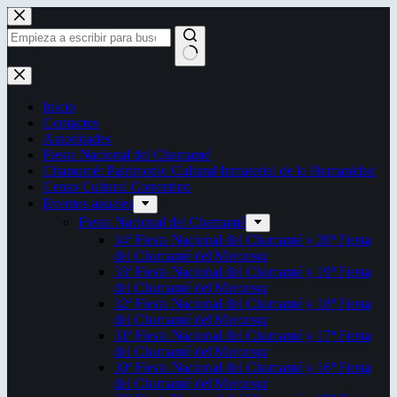
Saltar
al
contenido
Sin
resultados
Inicio
Contactos
Autoridades
Fiesta Nacional del Chamamé
Chamamé: Patrimonio Cultural Inmaterial de la Humanidad
Censo Cultural Correntino
Eventos anuales
Fiesta Nacional del Chamamé
34ª Fiesta Nacional del Chamamé y 20ª Fiesta
del Chamamé del Mercosur
33ª Fiesta Nacional del Chamamé y 19ª Fiesta
del Chamamé del Mercosur
32ª Fiesta Nacional del Chamamé y 18ª Fiesta
del Chamamé del Mercosur
31ª Fiesta Nacional del Chamamé y 17ª Fiesta
del Chamamé del Mercosur
30ª Fiesta Nacional del Chamamé y 16ª Fiesta
del Chamamé del Mercosur