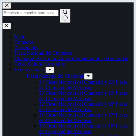
Saltar
al
contenido
Sin
resultados
Inicio
Contactos
Autoridades
Fiesta Nacional del Chamamé
Chamamé: Patrimonio Cultural Inmaterial de la Humanidad
Censo Cultural Correntino
Eventos anuales
Fiesta Nacional del Chamamé
34ª Fiesta Nacional del Chamamé y 20ª Fiesta
del Chamamé del Mercosur
33ª Fiesta Nacional del Chamamé y 19ª Fiesta
del Chamamé del Mercosur
32ª Fiesta Nacional del Chamamé y 18ª Fiesta
del Chamamé del Mercosur
31ª Fiesta Nacional del Chamamé y 17ª Fiesta
del Chamamé del Mercosur
30ª Fiesta Nacional del Chamamé y 16ª Fiesta
del Chamamé del Mercosur