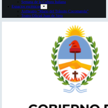
Semana de la Cultura Italiana
Espacios escénicos
Anfiteatro “Mario del Tránsito Cocomarola”
Teatro Oficial Juan de Vera