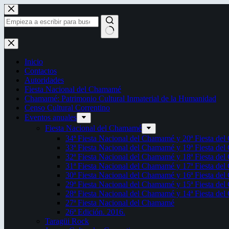
Saltar
al
contenido
Sin
resultados
Inicio
Contactos
Autoridades
Fiesta Nacional del Chamamé
Chamamé: Patrimonio Cultural Inmaterial de la Humanidad
Censo Cultural Correntino
Eventos anuales
Fiesta Nacional del Chamamé
34ª Fiesta Nacional del Chamamé y 20ª Fiesta de
33ª Fiesta Nacional del Chamamé y 19ª Fiesta de
32ª Fiesta Nacional del Chamamé y 18ª Fiesta de
31ª Fiesta Nacional del Chamamé y 17ª Fiesta de
30ª Fiesta Nacional del Chamamé y 16ª Fiesta de
29ª Fiesta Nacional del Chamamé y 15ª Fiesta de
28ª Fiesta Nacional del Chamamé y 14ª Fiesta de
27ª Fiesta Nacional del Chamamé
26ª Edición. 2016.
Taragüi Rock