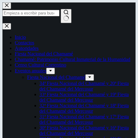
Saltar
al
contenido
Sin
resultados
Inicio
Contactos
Autoridades
Fiesta Nacional del Chamamé
Chamamé: Patrimonio Cultural Inmaterial de la Humanidad
Censo Cultural Correntino
Eventos anuales
Fiesta Nacional del Chamamé
34ª Fiesta Nacional del Chamamé y 20ª Fiesta
del Chamamé del Mercosur
33ª Fiesta Nacional del Chamamé y 19ª Fiesta
del Chamamé del Mercosur
32ª Fiesta Nacional del Chamamé y 18ª Fiesta
del Chamamé del Mercosur
31ª Fiesta Nacional del Chamamé y 17ª Fiesta
del Chamamé del Mercosur
30ª Fiesta Nacional del Chamamé y 16ª Fiesta
del Chamamé del Mercosur