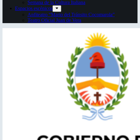
Semana de la Cultura Italiana
Espacios escénicos
Anfiteatro “Mario del Tránsito Cocomarola”
Teatro Oficial Juan de Vera