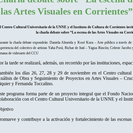
las Artes Visuales en Corrientes”
l Centro Cultural Universitario de la UNNE y el Instituto de Cultura de Corrientes invita
la charla debate sobre “La escena de las Artes Visuales en Corr
rante la charla debate expondrán: Daniela Almeida y Kosé Kura – Arte público a través de s
periencia del colectivo de artistas Yaha Porá; Richar de Itatí – Yagua Rincón; Celeste Jaco
emana de videoarte del CCU
or la tarde se realizará, además, un recorrido por las instituciones, espac
ambién los días 26, 27, 28 y 29 de noviembre en el Centro cultural U
nálisis de Obra y Seguimiento de Proyectos en Artes Visuales – Cruc
iquier y Fernanda Toccalino.
ste programa forma parte de un proyecto integral que el Fondo Nacion
olaboración con el Centro Cultural Universitario de la UNNE y el Instit
bjetivo
romueve y contribuye a la activación y fortalecimiento de las escenas 