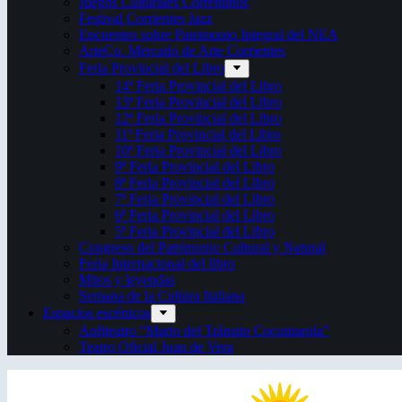
Juegos Culturales Correntinos
Festival Corrientes Jazz
Encuentro sobre Patrimonio Integral del NEA
ArteCo. Mercado de Arte Corrientes
Feria Provincial del Libro
14ª Feria Provincial del Libro
13ª Feria Provincial del Libro
12ª Feria Provincial del Libro
11ª Feria Provincial del Libro
10ª Feria Provincial del Libro
9ª Feria Provincial del Libro
8ª Feria Provincial del Libro
7ª Feria Provincial del Libro
6ª Feria Provincial del Libro
5ª Feria Provincial del Libro
Congreso del Patrimonio Cultural y Natural
Feria Internacional del libro
Mitos y leyendas
Semana de la Cultura Italiana
Espacios escénicos
Anfiteatro “Mario del Tránsito Cocomarola”
Teatro Oficial Juan de Vera