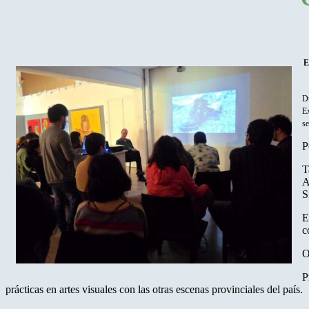
E
Du
Ex
s
P
T
A
S
E
c
O
P
prácticas en artes visuales con las otras escenas provinciales del país.