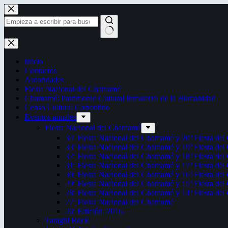
Saltar
al
contenido
Sin
resultados
Inicio
Contactos
Autoridades
Fiesta Nacional del Chamamé
Chamamé: Patrimonio Cultural Inmaterial de la Humanidad
Censo Cultural Correntino
Eventos anuales
Fiesta Nacional del Chamamé
34ª Fiesta Nacional del Chamamé y 20ª Fiesta de
33ª Fiesta Nacional del Chamamé y 19ª Fiesta de
32ª Fiesta Nacional del Chamamé y 18ª Fiesta de
31ª Fiesta Nacional del Chamamé y 17ª Fiesta de
30ª Fiesta Nacional del Chamamé y 16ª Fiesta de
29ª Fiesta Nacional del Chamamé y 15ª Fiesta de
28ª Fiesta Nacional del Chamamé y 14ª Fiesta de
27ª Fiesta Nacional del Chamamé
26ª Edición. 2016.
Taragüi Rock