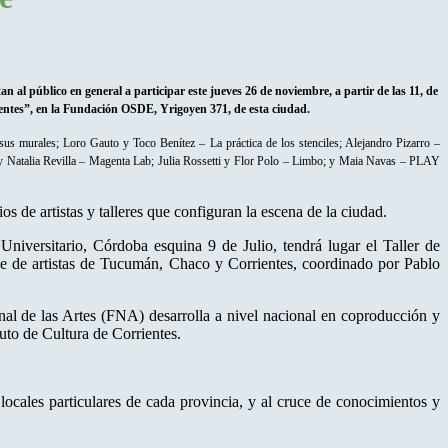
n al público en general a participar este jueves 26 de noviembre, a partir de las 11, de
ientes”, en la Fundación OSDE, Yrigoyen 371, de esta ciudad.
us murales; Loro Gauto y Toco Benítez – La práctica de los stenciles; Alejandro Pizarro –
bo y Natalia Revilla – Magenta Lab; Julia Rossetti y Flor Polo – Limbo; y Maia Navas – PLAY
ios de artistas y talleres que configuran la escena de la ciudad.
niversitario, Córdoba esquina 9 de Julio, tendrá lugar el Taller de
e de artistas de Tucumán, Chaco y Corrientes, coordinado por Pablo
al de las Artes (FNA) desarrolla a nivel nacional en coproducción y
uto de Cultura de Corrientes.
locales particulares de cada provincia, y al cruce de conocimientos y