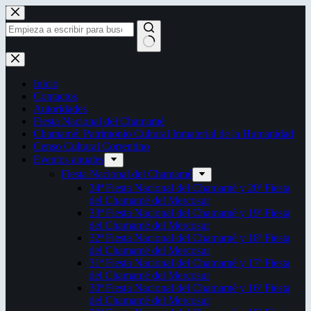
Saltar
al
contenido
Sin
resultados
Inicio
Contactos
Autoridades
Fiesta Nacional del Chamamé
Chamamé: Patrimonio Cultural Inmaterial de la Humanidad
Censo Cultural Correntino
Eventos anuales
Fiesta Nacional del Chamamé
34ª Fiesta Nacional del Chamamé y 20ª Fiesta
del Chamamé del Mercosur
33ª Fiesta Nacional del Chamamé y 19ª Fiesta
del Chamamé del Mercosur
32ª Fiesta Nacional del Chamamé y 18ª Fiesta
del Chamamé del Mercosur
31ª Fiesta Nacional del Chamamé y 17ª Fiesta
del Chamamé del Mercosur
30ª Fiesta Nacional del Chamamé y 16ª Fiesta
del Chamamé del Mercosur