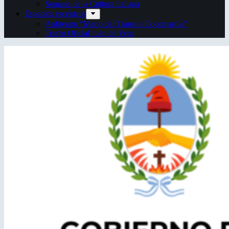
Semana de la Cultura Italiana
Espacios escénicos
Anfiteatro “Mario del Tránsito Cocomarola”
Teatro Oficial Juan de Vera