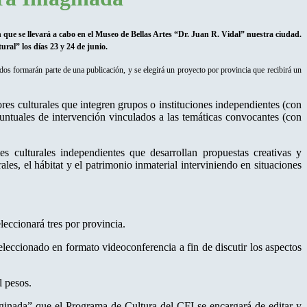
 que se llevará a cabo en el Museo de Bellas Artes “Dr. Juan R. Vidal” nuestra ciudad.
ral” los días 23 y 24 de junio.
nados formarán parte de una publicación, y se elegirá un proyecto por provincia que recibirá un
ores culturales que integren grupos o instituciones independientes (con
puntuales de intervención vinculados a las temáticas convocantes (con
tes culturales independientes que desarrollan propuestas creativas y
les, el hábitat y el patrimonio inmaterial interviniendo en situaciones
leccionará tres por provincia.
eccionado en formato videoconferencia a fin de discutir los aspectos
l pesos.
ginada” que el Programa de Cultura del CFI se encargará de editar y