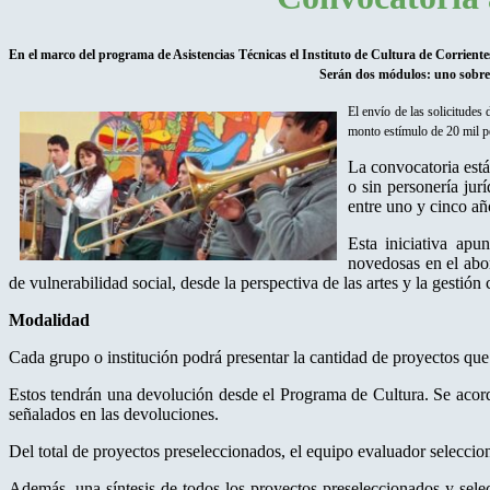
E
n el marco del programa de Asistencias Técnicas el Instituto de Cultura de Corriente
Serán dos módulos: uno sobre “
El envío de las solicitudes
monto estímulo de 20 mil p
La convocatoria está
o sin personería jur
entre uno y cinco a
Esta iniciativa apun
novedosas en el abor
de vulnerabilidad social, desde la perspectiva de las artes y la gestión c
Modalidad
Cada grupo o institución podrá presentar la cantidad de proyectos que 
Estos tendrán una devolución desde el Programa de Cultura. Se acord
señalados en las devoluciones.
Del total de proyectos preseleccionados, el equipo evaluador seleccio
Además, una síntesis de todos los proyectos preseleccionados y sel