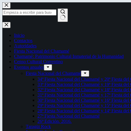
Saltar
al
contenido
Sin
resultados
Inicio
Contactos
Autoridades
Fiesta Nacional del Chamamé
Chamamé: Patrimonio Cultural Inmaterial de la Humanidad
Censo Cultural Correntino
Eventos anuales
Fiesta Nacional del Chamamé
34ª Fiesta Nacional del Chamamé y 20ª Fiesta de
33ª Fiesta Nacional del Chamamé y 19ª Fiesta de
32ª Fiesta Nacional del Chamamé y 18ª Fiesta de
31ª Fiesta Nacional del Chamamé y 17ª Fiesta de
30ª Fiesta Nacional del Chamamé y 16ª Fiesta de
29ª Fiesta Nacional del Chamamé y 15ª Fiesta de
28ª Fiesta Nacional del Chamamé y 14ª Fiesta de
27ª Fiesta Nacional del Chamamé
26ª Edición. 2016.
Taragüi Rock