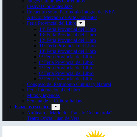
Juegos Culturales Correntinos
Festival Corrientes Jazz
Encuentro sobre Patrimonio Integral del NEA
ArteCo. Mercado de Arte Corrientes
Feria Provincial del Libro
14ª Feria Provincial del Libro
13ª Feria Provincial del Libro
12ª Feria Provincial del Libro
11ª Feria Provincial del Libro
10ª Feria Provincial del Libro
9ª Feria Provincial del Libro
8ª Feria Provincial del Libro
7ª Feria Provincial del Libro
6ª Feria Provincial del Libro
5ª Feria Provincial del Libro
Congreso del Patrimonio Cultural y Natural
Feria Internacional del libro
Mitos y leyendas
Semana de la Cultura Italiana
Espacios escénicos
Anfiteatro “Mario del Tránsito Cocomarola”
Teatro Oficial Juan de Vera