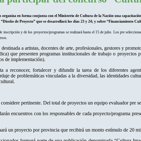
s organiza en forma conjunta con el Ministerio de Cultura de la Nación una capacitación
Diseño de Proyecto” que se desarrollará los días 23 y 24; y sobre “Financiamiento Cultu
 de inscripción y de los proyectos/programas se realizará hasta el 15 de julio. Los pre seleccio
esos.
 destinada a artistas, docentes de arte, profesionales, gestores y promot
ídica) que presenten programas institucionales de trabajo o proyectos 
ños de implementación).
ta a reconocer, fortalecer y difundir la tarea de los diferentes agen
daje de problemáticas vinculadas a la diversidad, las identidades cultura
ultural.
considere pertinente. Del total de proyectos un equipo evaluador pre se
arán encuentros con los responsables de cada proyecto/programa presel
nará un proyecto por provincia que recibirá un monto estímulo de 20 mi
eccionados formará parte de una publicación denominada “Cultura Ima