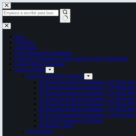
Saltar
al
contenido
Sin
resultados
Inicio
Contactos
Autoridades
Fiesta Nacional del Chamamé
Chamamé: Patrimonio Cultural Inmaterial de la Humanidad
Censo Cultural Correntino
Eventos anuales
Fiesta Nacional del Chamamé
34ª Fiesta Nacional del Chamamé y 20ª Fiesta de
33ª Fiesta Nacional del Chamamé y 19ª Fiesta de
32ª Fiesta Nacional del Chamamé y 18ª Fiesta de
31ª Fiesta Nacional del Chamamé y 17ª Fiesta de
30ª Fiesta Nacional del Chamamé y 16ª Fiesta de
29ª Fiesta Nacional del Chamamé y 15ª Fiesta de
28ª Fiesta Nacional del Chamamé y 14ª Fiesta de
27ª Fiesta Nacional del Chamamé
26ª Edición. 2016.
Taragüi Rock