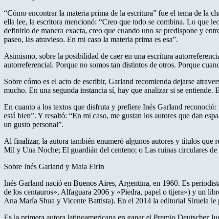
“Cómo encontrar la materia prima de la escritura” fue el tema de la cha
ella lee, la escritora mencionó: “Creo que todo se combina. Lo que l
definirlo de manera exacta, creo que cuando uno se predispone y entreg
paseo, las atravieso. En mi caso la materia prima es esa”.
Asimismo, sobre la posibilidad de caer en una escritura autorreferenc
autorreferencial. Porque no somos tan distintos de otros. Porque cua
Sobre cómo es el acto de escribir, Garland recomienda dejarse atraver
mucho. En una segunda instancia sí, hay que analizar si se entiende. Es
En cuanto a los textos que disfruta y prefiere Inés Garland reconoció:
está bien”. Y resaltó: “En mi caso, me gustan los autores que dan espa
un gusto personal”.
Al finalizar, la autora también enumeró algunos autores y títulos que r
Mil y Una Noche; El guardián del centeno; o Las ruinas circulares de
Sobre Inés Garland y Maia Eirin
Inés Garland nació en Buenos Aires, Argentina, en 1960. Es periodista,
de los centauros», Alfaguara 2006 y «Piedra, papel o tijera») y un li
Ana María Shua y Vicente Battista). En el 2014 la editorial Siruela le
Es la primera autora latinoamericana en ganar el Premio Deutscher Ju