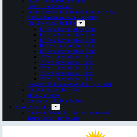
Juegos Culturales Correntinos
Festival Corrientes Jazz
Encuentro sobre Patrimonio Integral del NEA
ArteCo. Mercado de Arte Corrientes
Feria Provincial del Libro
14ª Feria Provincial del Libro
13ª Feria Provincial del Libro
12ª Feria Provincial del Libro
11ª Feria Provincial del Libro
10ª Feria Provincial del Libro
9ª Feria Provincial del Libro
8ª Feria Provincial del Libro
7ª Feria Provincial del Libro
6ª Feria Provincial del Libro
5ª Feria Provincial del Libro
Congreso del Patrimonio Cultural y Natural
Feria Internacional del libro
Mitos y leyendas
Semana de la Cultura Italiana
Espacios escénicos
Anfiteatro “Mario del Tránsito Cocomarola”
Teatro Oficial Juan de Vera