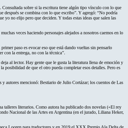
 Consultada sobre si la escritura tiene algún tipo vínculo con lo que
 que después se combina con lo que escribo”. Y agregó: “No podría
ue yo no elijo pero que deciden. Y todas estas ideas que salen las
. Y muchas veces haciendo personajes alejados a nosotros caemos en lo
l primer paso es evocar eso que está dando vueltas sin pensarlo
r con la entrega, no con la técnica”.
ja al lector. Hay gente que le gusta la literatura llena de emoción y
la posibilidad de que el otro pueda completar esos detalles. Pero es
os y autores mencionó: Bestiario de Julio Cortázar; los cuentos de Las
na talleres literarios. Como autora ha publicado dos novelas («El rey
ondo Nacional de las Artes en Argentina (en el jurado, Liliana Heker,
la beca Looren para traductores y en 2019 el XXX Premio Ala Delta de