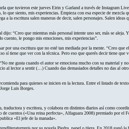
rla que tuvieron este jueves Eirin y Garland a través de Instagram Live.
eo, lo que siento, mis experiencias. Empieza con esa especie de mezcla
a a la escritura salen maneras de decir, salen personajes. Salen ideas q
ial dijo: “Creo que mientras más personal intente uno ser, más se aleja
ndo cuento, le pongo mis emociones, mis experiencias”.
sar por una escritura que no esté tan mediada por la mente. “Creo que e
o sí tiene que ver con la técnica. Pero eso que querés decir tiene que ve
 “No me gusta cuando el autor se emociona mucho con su material y no de
cio al lector a sentir (…) Cuando das demasiados detalles no das al otro 
ecomienda para quienes se inicien en la lectura. Entre el listado de text
 Jorge Luis Borges.
 traductora y escritora, y colabora en distintos diarios así como coordi
bro de cuentos («Una reina perfecta», Alfaguara 2008) premiado por el F
 publica «El jefe de la manada».
gendliteraturpreis por su novela Piedra, papel o tijera. En 2018 ganó 