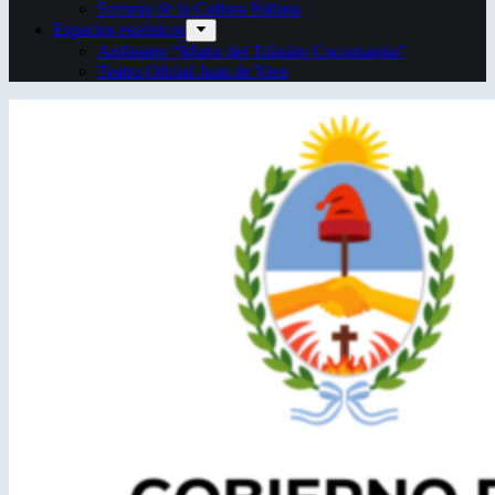
Semana de la Cultura Italiana
Espacios escénicos
Anfiteatro “Mario del Tránsito Cocomarola”
Teatro Oficial Juan de Vera