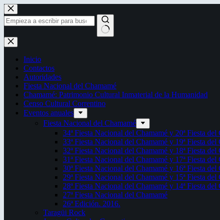
Saltar
al
contenido
Sin
resultados
Inicio
Contactos
Autoridades
Fiesta Nacional del Chamamé
Chamamé: Patrimonio Cultural Inmaterial de la Humanidad
Censo Cultural Correntino
Eventos anuales
Fiesta Nacional del Chamamé
34ª Fiesta Nacional del Chamamé y 20ª Fiesta de
33ª Fiesta Nacional del Chamamé y 19ª Fiesta de
32ª Fiesta Nacional del Chamamé y 18ª Fiesta de
31ª Fiesta Nacional del Chamamé y 17ª Fiesta de
30ª Fiesta Nacional del Chamamé y 16ª Fiesta de
29ª Fiesta Nacional del Chamamé y 15ª Fiesta de
28ª Fiesta Nacional del Chamamé y 14ª Fiesta de
27ª Fiesta Nacional del Chamamé
26ª Edición. 2016.
Taragüi Rock