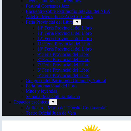
Juegos Culturales Correntinos
Festival Corrientes Jazz
Encuentro sobre Patrimonio Integral del NEA
ArteCo. Mercado de Arte Corrientes
Feria Provincial del Libro
14ª Feria Provincial del Libro
13ª Feria Provincial del Libro
12ª Feria Provincial del Libro
11ª Feria Provincial del Libro
10ª Feria Provincial del Libro
9ª Feria Provincial del Libro
8ª Feria Provincial del Libro
7ª Feria Provincial del Libro
6ª Feria Provincial del Libro
5ª Feria Provincial del Libro
Congreso del Patrimonio Cultural y Natural
Feria Internacional del libro
Mitos y leyendas
Semana de la Cultura Italiana
Espacios escénicos
Anfiteatro “Mario del Tránsito Cocomarola”
Teatro Oficial Juan de Vera