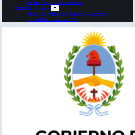
Semana de la Cultura Italiana
Espacios escénicos
Anfiteatro “Mario del Tránsito Cocomarola”
Teatro Oficial Juan de Vera