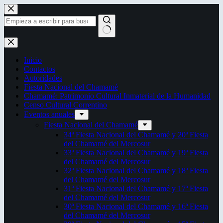
Saltar
al
contenido
Sin
resultados
Inicio
Contactos
Autoridades
Fiesta Nacional del Chamamé
Chamamé: Patrimonio Cultural Inmaterial de la Humanidad
Censo Cultural Correntino
Eventos anuales
Fiesta Nacional del Chamamé
34ª Fiesta Nacional del Chamamé y 20ª Fiesta
del Chamamé del Mercosur
33ª Fiesta Nacional del Chamamé y 19ª Fiesta
del Chamamé del Mercosur
32ª Fiesta Nacional del Chamamé y 18ª Fiesta
del Chamamé del Mercosur
31ª Fiesta Nacional del Chamamé y 17ª Fiesta
del Chamamé del Mercosur
30ª Fiesta Nacional del Chamamé y 16ª Fiesta
del Chamamé del Mercosur