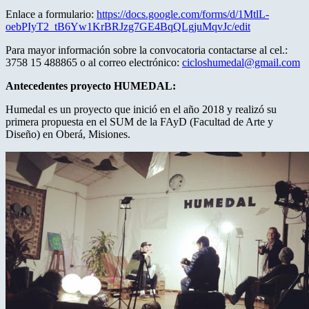
Enlace a formulario:
https://docs.google.com/forms/d/1MtlL-
oebPIyT2_tB6Yw1KrBRJzg7GE4BqQLgjuMqvJc/edit
Para mayor información sobre la convocatoria contactarse al cel.:
3758 15 488865 o al correo electrónico:
cicloshumedal@gmail.com
Antecedentes proyecto HUMEDAL:
Humedal es un proyecto que inició en el año 2018 y realizó su
primera propuesta en el SUM de la FAyD (Facultad de Arte y
Diseño) en Oberá, Misiones.