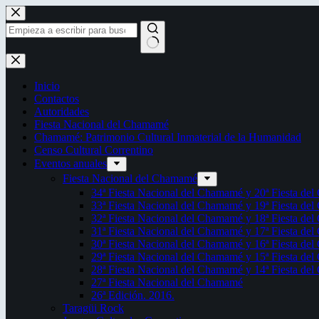
Saltar
al
contenido
Sin
resultados
Inicio
Contactos
Autoridades
Fiesta Nacional del Chamamé
Chamamé: Patrimonio Cultural Inmaterial de la Humanidad
Censo Cultural Correntino
Eventos anuales
Fiesta Nacional del Chamamé
34ª Fiesta Nacional del Chamamé y 20ª Fiesta de
33ª Fiesta Nacional del Chamamé y 19ª Fiesta de
32ª Fiesta Nacional del Chamamé y 18ª Fiesta de
31ª Fiesta Nacional del Chamamé y 17ª Fiesta de
30ª Fiesta Nacional del Chamamé y 16ª Fiesta de
29ª Fiesta Nacional del Chamamé y 15ª Fiesta de
28ª Fiesta Nacional del Chamamé y 14ª Fiesta de
27ª Fiesta Nacional del Chamamé
26ª Edición. 2016.
Taragüi Rock