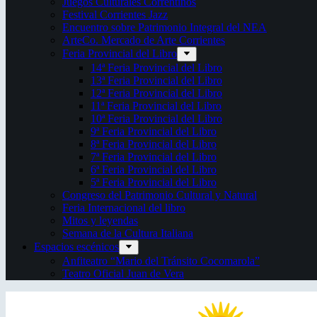
Juegos Culturales Correntinos
Festival Corrientes Jazz
Encuentro sobre Patrimonio Integral del NEA
ArteCo. Mercado de Arte Corrientes
Feria Provincial del Libro
14ª Feria Provincial del Libro
13ª Feria Provincial del Libro
12ª Feria Provincial del Libro
11ª Feria Provincial del Libro
10ª Feria Provincial del Libro
9ª Feria Provincial del Libro
8ª Feria Provincial del Libro
7ª Feria Provincial del Libro
6ª Feria Provincial del Libro
5ª Feria Provincial del Libro
Congreso del Patrimonio Cultural y Natural
Feria Internacional del libro
Mitos y leyendas
Semana de la Cultura Italiana
Espacios escénicos
Anfiteatro “Mario del Tránsito Cocomarola”
Teatro Oficial Juan de Vera