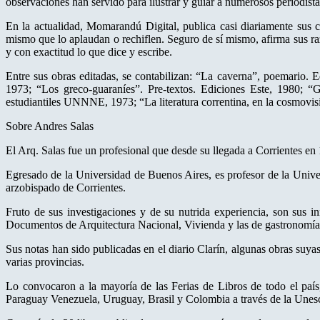
observaciones han servido para ilustrar y guiar a numerosos periodistas
En la actualidad, Momarandú Digital, publica casi diariamente sus co
mismo que lo aplaudan o rechiflen. Seguro de sí mismo, afirma sus r
y con exactitud lo que dice y escribe.
Entre sus obras editadas, se contabilizan: “La caverna”, poemario.
1973; “Los greco-guaraníes”. Pre-textos. Ediciones Este, 1980; “G
estudiantiles UNNNE, 1973; “La literatura correntina, en la cosmo
Sobre Andres Salas
El Arq. Salas fue un profesional que desde su llegada a Corrientes en 
Egresado de la Universidad de Buenos Aires, es profesor de la Unive
arzobispado de Corrientes.
Fruto de sus investigaciones y de su nutrida experiencia, son sus in
Documentos de Arquitectura Nacional, Vivienda y las de gastronomía
Sus notas han sido publicadas en el diario Clarín, algunas obras suya
varias provincias.
Lo convocaron a la mayoría de las Ferias de Libros de todo el país,
Paraguay Venezuela, Uruguay, Brasil y Colombia a través de la Unes