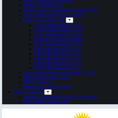
Juegos Culturales Correntinos
Festival Corrientes Jazz
Encuentro sobre Patrimonio Integral del NEA
ArteCo. Mercado de Arte Corrientes
Feria Provincial del Libro
14ª Feria Provincial del Libro
13ª Feria Provincial del Libro
12ª Feria Provincial del Libro
11ª Feria Provincial del Libro
10ª Feria Provincial del Libro
9ª Feria Provincial del Libro
8ª Feria Provincial del Libro
7ª Feria Provincial del Libro
6ª Feria Provincial del Libro
5ª Feria Provincial del Libro
Congreso del Patrimonio Cultural y Natural
Feria Internacional del libro
Mitos y leyendas
Semana de la Cultura Italiana
Espacios escénicos
Anfiteatro “Mario del Tránsito Cocomarola”
Teatro Oficial Juan de Vera