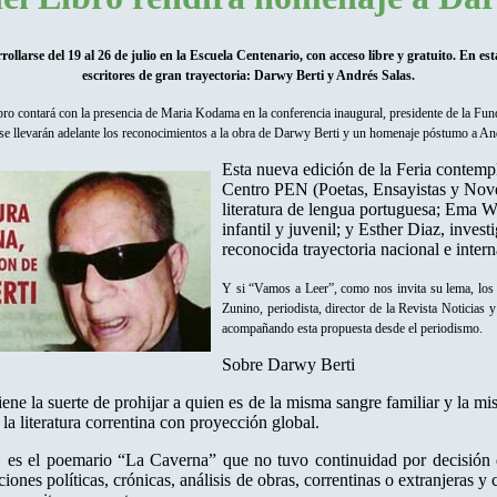
rollarse del 19 al 26 de julio en la Escuela Centenario, con acceso libre y gratuito. En e
escritores de gran trayectoria: Darwy Berti y Andrés Salas.
bro contará con la presencia de Maria Kodama en la conferencia inaugural, presidente de la Fund
se llevarán adelante los reconocimientos a la obra de Darwy Berti y un homenaje póstumo a Andr
Esta nueva edición de la Feria contempl
Centro PEN (Poetas, Ensayistas y Novel
literatura de lengua portuguesa; Ema Wol
infantil y juvenil; y Esther Diaz, inves
reconocida trayectoria nacional e intern
Y si “Vamos a Leer”, como nos invita su lema, los 
Zunino, periodista, director de la Revista Noticias y
acompañando esta propuesta desde el periodismo.
Sobre Darwy Berti
ene la suerte de prohijar a quien es de la misma sangre familiar y la 
la literatura correntina con proyección global.
s, es el poemario “La Caverna” que no tuvo continuidad por decisión
uaciones políticas, crónicas, análisis de obras, correntinas o extranjera