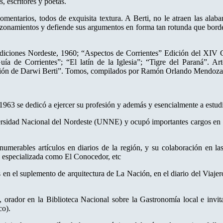
, escritores y poetas.
mentarios, todos de exquisita textura. A Berti, no le atraen las alaba
azonamientos y defiende sus argumentos en forma tan rotunda que bordea
 Ediciones Nordeste, 1960; “Aspectos de Corrientes” Edición del XIV 
uía de Corrientes”; “El latín de la Iglesia”; “Tigre del Paraná”. A
visión de Darwi Berti”. Tomos, compilados por Ramón Orlando Mendoza
1963 se dedicó a ejercer su profesión y además y esencialmente a estudia
rsidad Nacional del Nordeste (UNNE) y ocupó importantes cargos en la 
numerables artículos en diarios de la región, y su colaboración en las
 especializada como El Conocedor, etc
s en el suplemento de arquitectura de La Nación, en el diario del Viajer
 orador en la Biblioteca Nacional sobre la Gastronomía local e invita
co).