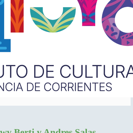
rwy Berti y Andres Salas