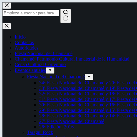
Saltar
al
contenido
Sin
resultados
Inicio
Contactos
Autoridades
Fiesta Nacional del Chamamé
Chamamé: Patrimonio Cultural Inmaterial de la Humanidad
Censo Cultural Correntino
Eventos anuales
Fiesta Nacional del Chamamé
34ª Fiesta Nacional del Chamamé y 20ª Fiesta de
33ª Fiesta Nacional del Chamamé y 19ª Fiesta de
32ª Fiesta Nacional del Chamamé y 18ª Fiesta de
31ª Fiesta Nacional del Chamamé y 17ª Fiesta de
30ª Fiesta Nacional del Chamamé y 16ª Fiesta de
29ª Fiesta Nacional del Chamamé y 15ª Fiesta de
28ª Fiesta Nacional del Chamamé y 14ª Fiesta de
27ª Fiesta Nacional del Chamamé
26ª Edición. 2016.
Taragüi Rock