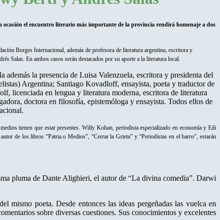
sta ocasión el encuentro literario más importante de la provincia rendirá homenaje a dos
ación Borges Internacional, además de profesora de literatura argentina, escritora y
és Salas. En ambos casos serán destacados por su aporte a la literatura local.
a además la presencia de Luisa Valenzuela, escritora y presidenta del
istas) Argentina; Santiago Kovadloff, ensayista, poeta y traductor de
f, licenciada en lengua y literatura moderna, escritora de literatura
tigadora, doctora en filosofía, epistemóloga y ensayista. Todos ellos de
acional.
medios tienen que estar presentes. Willy Kohan, periodista especializado en economía y Edi
 autor de los libros “Patria o Medios”, “Cerrar la Grieta” y “Periodistas en el barro”, estarán
misma pluma de Dante Alighieri, el autor de “La divina comedia”. Darwi
 del mismo poeta. Desde entonces las ideas pergeñadas las vuelca en
s y comentarios sobre diversas cuestiones. Sus conocimientos y excelentes