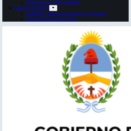
Semana de la Cultura Italiana
Espacios escénicos
Anfiteatro “Mario del Tránsito Cocomarola”
Teatro Oficial Juan de Vera