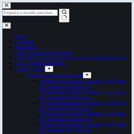
Saltar
al
contenido
Sin
resultados
Inicio
Contactos
Autoridades
Fiesta Nacional del Chamamé
Chamamé: Patrimonio Cultural Inmaterial de la Humanidad
Censo Cultural Correntino
Eventos anuales
Fiesta Nacional del Chamamé
34ª Fiesta Nacional del Chamamé y 20ª Fiesta
del Chamamé del Mercosur
33ª Fiesta Nacional del Chamamé y 19ª Fiesta
del Chamamé del Mercosur
32ª Fiesta Nacional del Chamamé y 18ª Fiesta
del Chamamé del Mercosur
31ª Fiesta Nacional del Chamamé y 17ª Fiesta
del Chamamé del Mercosur
30ª Fiesta Nacional del Chamamé y 16ª Fiesta
del Chamamé del Mercosur