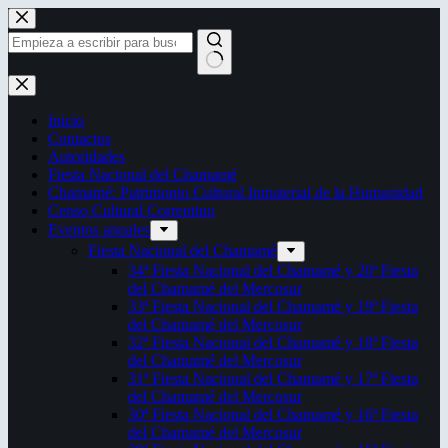
Saltar
al
contenido
Sin
resultados
Inicio
Contactos
Autoridades
Fiesta Nacional del Chamamé
Chamamé: Patrimonio Cultural Inmaterial de la Humanidad
Censo Cultural Correntino
Eventos anuales
Fiesta Nacional del Chamamé
34ª Fiesta Nacional del Chamamé y 20ª Fiesta
del Chamamé del Mercosur
33ª Fiesta Nacional del Chamamé y 19ª Fiesta
del Chamamé del Mercosur
32ª Fiesta Nacional del Chamamé y 18ª Fiesta
del Chamamé del Mercosur
31ª Fiesta Nacional del Chamamé y 17ª Fiesta
del Chamamé del Mercosur
30ª Fiesta Nacional del Chamamé y 16ª Fiesta
del Chamamé del Mercosur