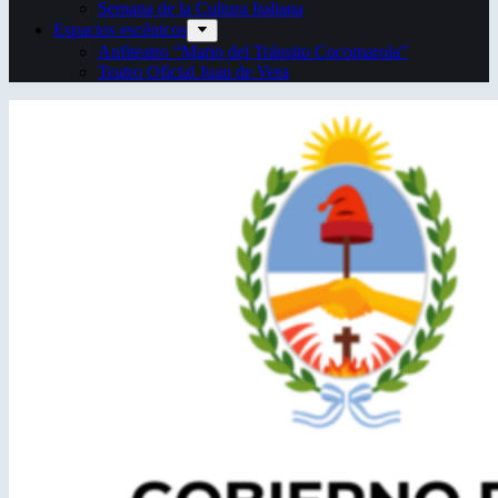
Semana de la Cultura Italiana
Espacios escénicos
Anfiteatro “Mario del Tránsito Cocomarola”
Teatro Oficial Juan de Vera