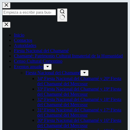
Saltar
al
contenido
Sin
resultados
Inicio
Contactos
Autoridades
Fiesta Nacional del Chamamé
Chamamé: Patrimonio Cultural Inmaterial de la Humanidad
Censo Cultural Correntino
Eventos anuales
Fiesta Nacional del Chamamé
34ª Fiesta Nacional del Chamamé y 20ª Fiesta
del Chamamé del Mercosur
33ª Fiesta Nacional del Chamamé y 19ª Fiesta
del Chamamé del Mercosur
32ª Fiesta Nacional del Chamamé y 18ª Fiesta
del Chamamé del Mercosur
31ª Fiesta Nacional del Chamamé y 17ª Fiesta
del Chamamé del Mercosur
30ª Fiesta Nacional del Chamamé y 16ª Fiesta
del Chamamé del Mercosur