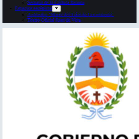
Semana de la Cultura Italiana
Espacios escénicos
Anfiteatro “Mario del Tránsito Cocomarola”
Teatro Oficial Juan de Vera