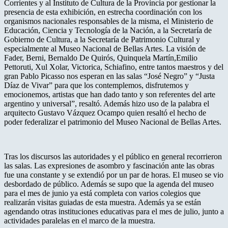
Corrientes y al Instituto de Cultura de la Provincia por gestionar la
presencia de esta exhibición, en estrecha coordinación con los
organismos nacionales responsables de la misma, el Ministerio de
Educación, Ciencia y Tecnología de la Nación, a la Secretaría de
Gobierno de Cultura, a la Secretaría de Patrimonio Cultural y
especialmente al Museo Nacional de Bellas Artes. La visión de
Fader, Berni, Bernaldo De Quirós, Quinquela Martín,Emilio
Pettoruti, Xul Xolar, Victorica, Schiafino, entre tantos maestros y del
gran Pablo Picasso nos esperan en las salas “José Negro” y “Justa
Díaz de Vivar” para que los contemplemos, disfrutemos y
emocionemos, artistas que han dado tanto y son referentes del arte
argentino y universal”, resaltó. Además hizo uso de la palabra el
arquitecto Gustavo Vázquez Ocampo quien resaltó el hecho de
poder federalizar el patrimonio del Museo Nacional de Bellas Artes.
Tras los discursos las autoridades y el público en general recorrieron
las salas. Las expresiones de asombro y fascinación ante las obras
fue una constante y se extendió por un par de horas. El museo se vio
desbordado de público. Además se supo que la agenda del museo
para el mes de junio ya está completa con varios colegios que
realizarán visitas guiadas de esta muestra. Además ya se están
agendando otras instituciones educativas para el mes de julio, junto a
actividades paralelas en el marco de la muestra.