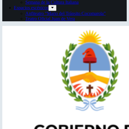
Semana de la Cultura Italiana
Espacios escénicos
Anfiteatro “Mario del Tránsito Cocomarola”
Teatro Oficial Juan de Vera