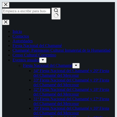
Saltar
al
contenido
Sin
resultados
Inicio
Contactos
Autoridades
Fiesta Nacional del Chamamé
Chamamé: Patrimonio Cultural Inmaterial de la Humanidad
Censo Cultural Correntino
Eventos anuales
Fiesta Nacional del Chamamé
34ª Fiesta Nacional del Chamamé y 20ª Fiesta
del Chamamé del Mercosur
33ª Fiesta Nacional del Chamamé y 19ª Fiesta
del Chamamé del Mercosur
32ª Fiesta Nacional del Chamamé y 18ª Fiesta
del Chamamé del Mercosur
31ª Fiesta Nacional del Chamamé y 17ª Fiesta
del Chamamé del Mercosur
30ª Fiesta Nacional del Chamamé y 16ª Fiesta
del Chamamé del Mercosur