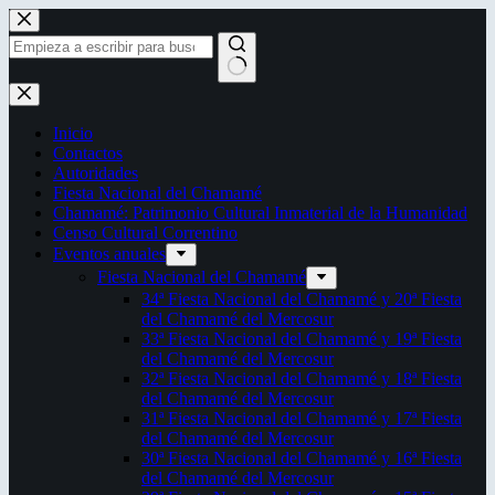
Saltar
al
contenido
Sin
resultados
Inicio
Contactos
Autoridades
Fiesta Nacional del Chamamé
Chamamé: Patrimonio Cultural Inmaterial de la Humanidad
Censo Cultural Correntino
Eventos anuales
Fiesta Nacional del Chamamé
34ª Fiesta Nacional del Chamamé y 20ª Fiesta
del Chamamé del Mercosur
33ª Fiesta Nacional del Chamamé y 19ª Fiesta
del Chamamé del Mercosur
32ª Fiesta Nacional del Chamamé y 18ª Fiesta
del Chamamé del Mercosur
31ª Fiesta Nacional del Chamamé y 17ª Fiesta
del Chamamé del Mercosur
30ª Fiesta Nacional del Chamamé y 16ª Fiesta
del Chamamé del Mercosur