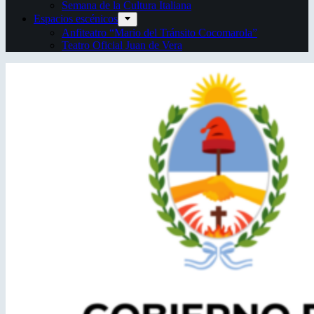
Semana de la Cultura Italiana
Espacios escénicos
Anfiteatro “Mario del Tránsito Cocomarola”
Teatro Oficial Juan de Vera