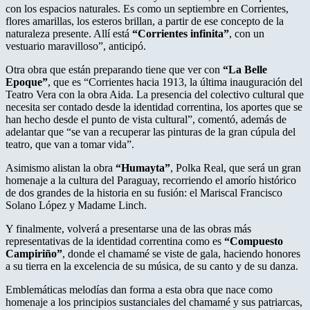
con los espacios naturales. Es como un septiembre en Corrientes,
flores amarillas, los esteros brillan, a partir de ese concepto de la
naturaleza presente. Allí está
“Corrientes infinita”
, con un
vestuario maravilloso”, anticipó.
Otra obra que están preparando tiene que ver con
“La Belle
Epoque”
, que es “Corrientes hacia 1913, la última inauguración del
Teatro Vera con la obra Aida. La presencia del colectivo cultural que
necesita ser contado desde la identidad correntina, los aportes que se
han hecho desde el punto de vista cultural”, comentó, además de
adelantar que “se van a recuperar las pinturas de la gran cúpula del
teatro, que van a tomar vida”.
Asimismo alistan la obra
“Humayta”
, Polka Real, que será un gran
homenaje a la cultura del Paraguay, recorriendo el amorío histórico
de dos grandes de la historia en su fusión: el Mariscal Francisco
Solano López y Madame Linch.
Y finalmente, volverá a presentarse una de las obras más
representativas de la identidad correntina como es
“Compuesto
Campiriño”
, donde el chamamé se viste de gala, haciendo honores
a su tierra en la excelencia de su música, de su canto y de su danza.
Emblemáticas melodías dan forma a esta obra que nace como
homenaje a los principios sustanciales del chamamé y sus patriarcas,