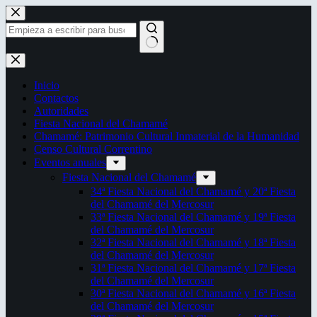
Saltar
al
contenido
Sin
resultados
Inicio
Contactos
Autoridades
Fiesta Nacional del Chamamé
Chamamé: Patrimonio Cultural Inmaterial de la Humanidad
Censo Cultural Correntino
Eventos anuales
Fiesta Nacional del Chamamé
34ª Fiesta Nacional del Chamamé y 20ª Fiesta
del Chamamé del Mercosur
33ª Fiesta Nacional del Chamamé y 19ª Fiesta
del Chamamé del Mercosur
32ª Fiesta Nacional del Chamamé y 18ª Fiesta
del Chamamé del Mercosur
31ª Fiesta Nacional del Chamamé y 17ª Fiesta
del Chamamé del Mercosur
30ª Fiesta Nacional del Chamamé y 16ª Fiesta
del Chamamé del Mercosur