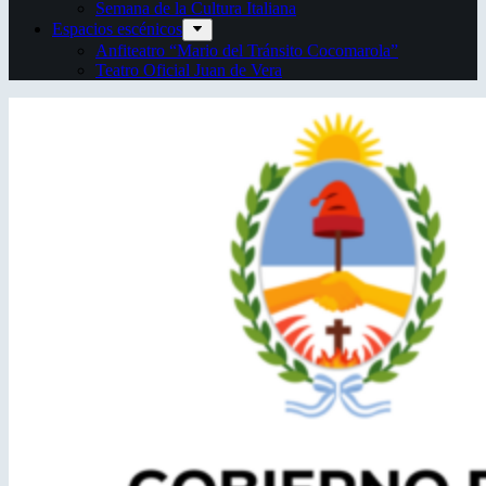
Semana de la Cultura Italiana
Espacios escénicos
Anfiteatro “Mario del Tránsito Cocomarola”
Teatro Oficial Juan de Vera