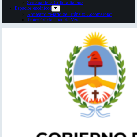
Semana de la Cultura Italiana
Espacios escénicos
Anfiteatro “Mario del Tránsito Cocomarola”
Teatro Oficial Juan de Vera