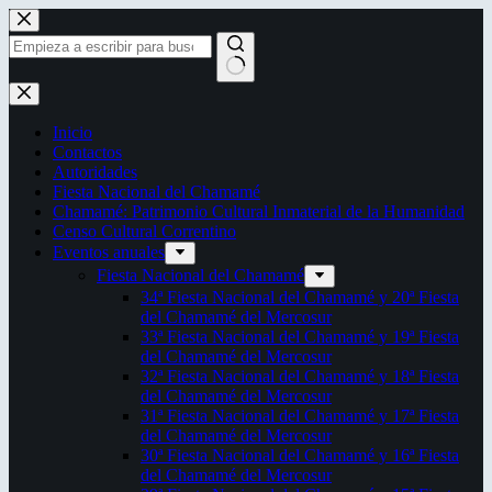
Saltar
al
contenido
Sin
resultados
Inicio
Contactos
Autoridades
Fiesta Nacional del Chamamé
Chamamé: Patrimonio Cultural Inmaterial de la Humanidad
Censo Cultural Correntino
Eventos anuales
Fiesta Nacional del Chamamé
34ª Fiesta Nacional del Chamamé y 20ª Fiesta
del Chamamé del Mercosur
33ª Fiesta Nacional del Chamamé y 19ª Fiesta
del Chamamé del Mercosur
32ª Fiesta Nacional del Chamamé y 18ª Fiesta
del Chamamé del Mercosur
31ª Fiesta Nacional del Chamamé y 17ª Fiesta
del Chamamé del Mercosur
30ª Fiesta Nacional del Chamamé y 16ª Fiesta
del Chamamé del Mercosur