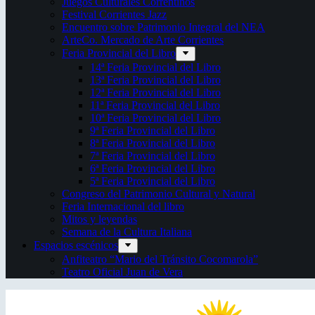
Juegos Culturales Correntinos
Festival Corrientes Jazz
Encuentro sobre Patrimonio Integral del NEA
ArteCo. Mercado de Arte Corrientes
Feria Provincial del Libro
14ª Feria Provincial del Libro
13ª Feria Provincial del Libro
12ª Feria Provincial del Libro
11ª Feria Provincial del Libro
10ª Feria Provincial del Libro
9ª Feria Provincial del Libro
8ª Feria Provincial del Libro
7ª Feria Provincial del Libro
6ª Feria Provincial del Libro
5ª Feria Provincial del Libro
Congreso del Patrimonio Cultural y Natural
Feria Internacional del libro
Mitos y leyendas
Semana de la Cultura Italiana
Espacios escénicos
Anfiteatro “Mario del Tránsito Cocomarola”
Teatro Oficial Juan de Vera