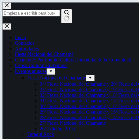
Saltar
al
contenido
Sin
resultados
Inicio
Contactos
Autoridades
Fiesta Nacional del Chamamé
Chamamé: Patrimonio Cultural Inmaterial de la Humanidad
Censo Cultural Correntino
Eventos anuales
Fiesta Nacional del Chamamé
34ª Fiesta Nacional del Chamamé y 20ª Fiesta de
33ª Fiesta Nacional del Chamamé y 19ª Fiesta de
32ª Fiesta Nacional del Chamamé y 18ª Fiesta de
31ª Fiesta Nacional del Chamamé y 17ª Fiesta de
30ª Fiesta Nacional del Chamamé y 16ª Fiesta de
29ª Fiesta Nacional del Chamamé y 15ª Fiesta de
28ª Fiesta Nacional del Chamamé y 14ª Fiesta de
27ª Fiesta Nacional del Chamamé
26ª Edición. 2016.
Taragüi Rock