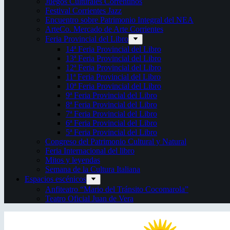
Juegos Culturales Correntinos
Festival Corrientes Jazz
Encuentro sobre Patrimonio Integral del NEA
ArteCo. Mercado de Arte Corrientes
Feria Provincial del Libro
14ª Feria Provincial del Libro
13ª Feria Provincial del Libro
12ª Feria Provincial del Libro
11ª Feria Provincial del Libro
10ª Feria Provincial del Libro
9ª Feria Provincial del Libro
8ª Feria Provincial del Libro
7ª Feria Provincial del Libro
6ª Feria Provincial del Libro
5ª Feria Provincial del Libro
Congreso del Patrimonio Cultural y Natural
Feria Internacional del libro
Mitos y leyendas
Semana de la Cultura Italiana
Espacios escénicos
Anfiteatro “Mario del Tránsito Cocomarola”
Teatro Oficial Juan de Vera