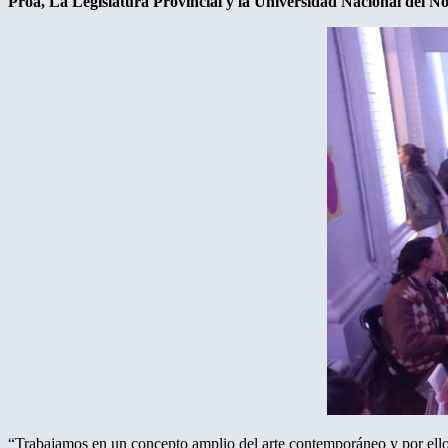
Proa, La Legislatura Provincial y la Universidad Nacional del No
“Trabajamos en un concepto amplio del arte contemporáneo y por ello el