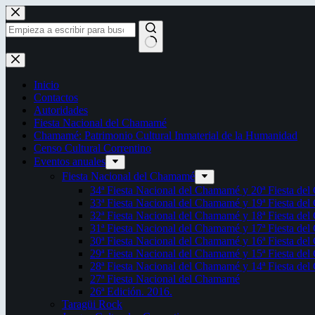
Saltar
al
contenido
Sin
resultados
Inicio
Contactos
Autoridades
Fiesta Nacional del Chamamé
Chamamé: Patrimonio Cultural Inmaterial de la Humanidad
Censo Cultural Correntino
Eventos anuales
Fiesta Nacional del Chamamé
34ª Fiesta Nacional del Chamamé y 20ª Fiesta de
33ª Fiesta Nacional del Chamamé y 19ª Fiesta de
32ª Fiesta Nacional del Chamamé y 18ª Fiesta de
31ª Fiesta Nacional del Chamamé y 17ª Fiesta de
30ª Fiesta Nacional del Chamamé y 16ª Fiesta de
29ª Fiesta Nacional del Chamamé y 15ª Fiesta de
28ª Fiesta Nacional del Chamamé y 14ª Fiesta de
27ª Fiesta Nacional del Chamamé
26ª Edición. 2016.
Taragüi Rock