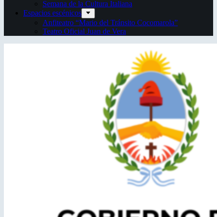
Semana de la Cultura Italiana
Espacios escénicos
Anfiteatro “Mario del Tránsito Cocomarola”
Teatro Oficial Juan de Vera