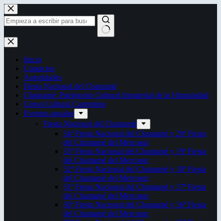
Saltar
al
contenido
Sin
resultados
Inicio
Contactos
Autoridades
Fiesta Nacional del Chamamé
Chamamé: Patrimonio Cultural Inmaterial de la Humanidad
Censo Cultural Correntino
Eventos anuales
Fiesta Nacional del Chamamé
34ª Fiesta Nacional del Chamamé y 20ª Fiesta
del Chamamé del Mercosur
33ª Fiesta Nacional del Chamamé y 19ª Fiesta
del Chamamé del Mercosur
32ª Fiesta Nacional del Chamamé y 18ª Fiesta
del Chamamé del Mercosur
31ª Fiesta Nacional del Chamamé y 17ª Fiesta
del Chamamé del Mercosur
30ª Fiesta Nacional del Chamamé y 16ª Fiesta
del Chamamé del Mercosur