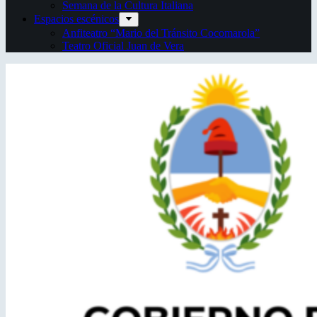
Semana de la Cultura Italiana
Espacios escénicos
Anfiteatro “Mario del Tránsito Cocomarola”
Teatro Oficial Juan de Vera