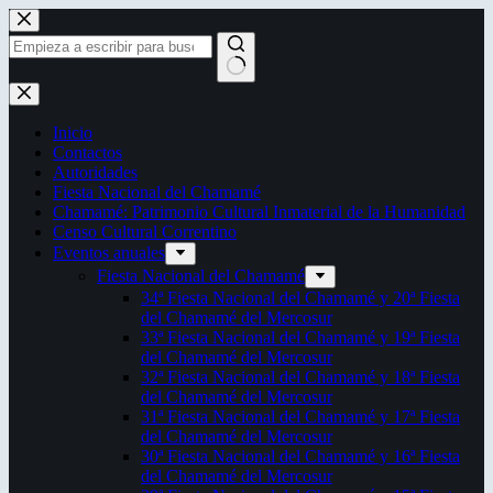
Saltar
al
contenido
Sin
resultados
Inicio
Contactos
Autoridades
Fiesta Nacional del Chamamé
Chamamé: Patrimonio Cultural Inmaterial de la Humanidad
Censo Cultural Correntino
Eventos anuales
Fiesta Nacional del Chamamé
34ª Fiesta Nacional del Chamamé y 20ª Fiesta
del Chamamé del Mercosur
33ª Fiesta Nacional del Chamamé y 19ª Fiesta
del Chamamé del Mercosur
32ª Fiesta Nacional del Chamamé y 18ª Fiesta
del Chamamé del Mercosur
31ª Fiesta Nacional del Chamamé y 17ª Fiesta
del Chamamé del Mercosur
30ª Fiesta Nacional del Chamamé y 16ª Fiesta
del Chamamé del Mercosur