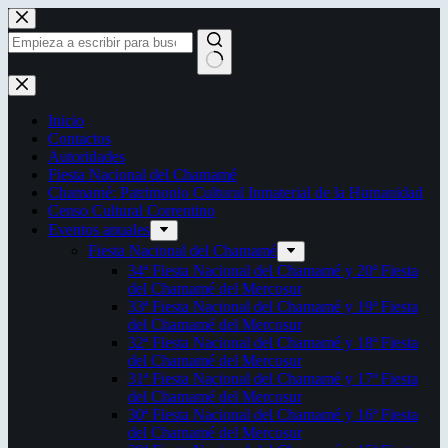
Saltar
al
contenido
Sin
resultados
Inicio
Contactos
Autoridades
Fiesta Nacional del Chamamé
Chamamé: Patrimonio Cultural Inmaterial de la Humanidad
Censo Cultural Correntino
Eventos anuales
Fiesta Nacional del Chamamé
34ª Fiesta Nacional del Chamamé y 20ª Fiesta
del Chamamé del Mercosur
33ª Fiesta Nacional del Chamamé y 19ª Fiesta
del Chamamé del Mercosur
32ª Fiesta Nacional del Chamamé y 18ª Fiesta
del Chamamé del Mercosur
31ª Fiesta Nacional del Chamamé y 17ª Fiesta
del Chamamé del Mercosur
30ª Fiesta Nacional del Chamamé y 16ª Fiesta
del Chamamé del Mercosur