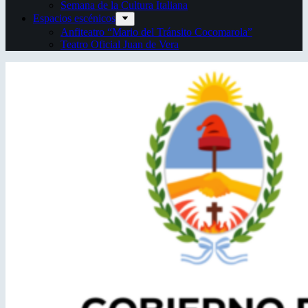
Semana de la Cultura Italiana
Espacios escénicos
Anfiteatro “Mario del Tránsito Cocomarola”
Teatro Oficial Juan de Vera