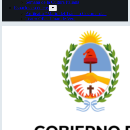
Semana de la Cultura Italiana
Espacios escénicos
Anfiteatro “Mario del Tránsito Cocomarola”
Teatro Oficial Juan de Vera