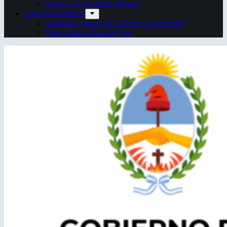
Semana de la Cultura Italiana
Espacios escénicos
Anfiteatro “Mario del Tránsito Cocomarola”
Teatro Oficial Juan de Vera