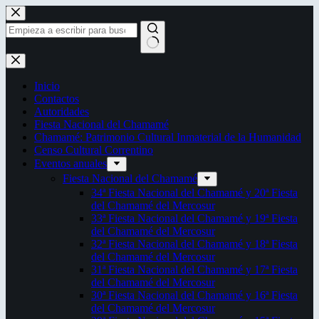
Saltar
al
contenido
Sin
resultados
Inicio
Contactos
Autoridades
Fiesta Nacional del Chamamé
Chamamé: Patrimonio Cultural Inmaterial de la Humanidad
Censo Cultural Correntino
Eventos anuales
Fiesta Nacional del Chamamé
34ª Fiesta Nacional del Chamamé y 20ª Fiesta
del Chamamé del Mercosur
33ª Fiesta Nacional del Chamamé y 19ª Fiesta
del Chamamé del Mercosur
32ª Fiesta Nacional del Chamamé y 18ª Fiesta
del Chamamé del Mercosur
31ª Fiesta Nacional del Chamamé y 17ª Fiesta
del Chamamé del Mercosur
30ª Fiesta Nacional del Chamamé y 16ª Fiesta
del Chamamé del Mercosur