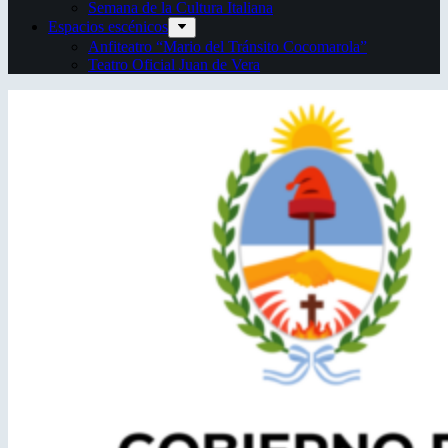
Semana de la Cultura Italiana
Espacios escénicos
Anfiteatro “Mario del Tránsito Cocomarola”
Teatro Oficial Juan de Vera