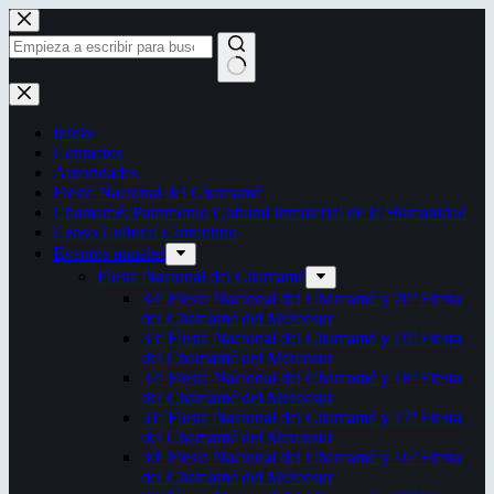
Saltar
al
contenido
Sin
resultados
Inicio
Contactos
Autoridades
Fiesta Nacional del Chamamé
Chamamé: Patrimonio Cultural Inmaterial de la Humanidad
Censo Cultural Correntino
Eventos anuales
Fiesta Nacional del Chamamé
34ª Fiesta Nacional del Chamamé y 20ª Fiesta
del Chamamé del Mercosur
33ª Fiesta Nacional del Chamamé y 19ª Fiesta
del Chamamé del Mercosur
32ª Fiesta Nacional del Chamamé y 18ª Fiesta
del Chamamé del Mercosur
31ª Fiesta Nacional del Chamamé y 17ª Fiesta
del Chamamé del Mercosur
30ª Fiesta Nacional del Chamamé y 16ª Fiesta
del Chamamé del Mercosur