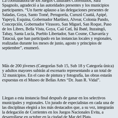
La coordinadora de los Juegos Culturales Correntinos, Sara
Spagnolo, agradeció a las autoridades presentes y los municipios
participantes. “Un fuerte aplauso a las delegaciones presentes de
Saladas, Goya, Santo Tomé, Perugorría, Curuzú Cuatiá, Apipé,
Yapeyú, Esquina, Gobernador Martínez, Alvear, Colonia Pando,
Concepción, Gobernador Virasoro, San Miguel, San Roque, Paso
de los Libres, Bella Vista, Goya, Caá Catí, Itá Ibaté, Ituzaingó,
Tabay, Santa Lucía, Pueblo Libertador, San Cosme, Chavarría y
Tatacuá, que han participado en las instancias locales y regionales,
realizadas durante los meses de junio, agosto y principios de
septiembre”, enumeró.
Más de 200 jóvenes (Categorías Sub 15, Sub 18 y Categoría única)
y adultos mayores subirán al escenario representando a un total de
32 municipios. En el caso de pintura y fotografía, las obras estarán
expuestas en el Museo de Bellas Artes “Dr. Juan R. Vidal”.
Llegan a esta instancia final después de ganar en los selectivos
municipales y regionales. Un jurado de especialistas en cada una de
las disciplinas elegirá a los más destacados que, a su vez, integrarán
la delegación de Corrientes en los Juegos Nacionales Evita, a
desarrollarse en octubre en la ciudad de Mar del Plata.