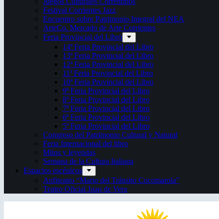
Juegos Culturales Correntinos
Festival Corrientes Jazz
Encuentro sobre Patrimonio Integral del NEA
ArteCo. Mercado de Arte Corrientes
Feria Provincial del Libro
14ª Feria Provincial del Libro
13ª Feria Provincial del Libro
12ª Feria Provincial del Libro
11ª Feria Provincial del Libro
10ª Feria Provincial del Libro
9ª Feria Provincial del Libro
8ª Feria Provincial del Libro
7ª Feria Provincial del Libro
6ª Feria Provincial del Libro
5ª Feria Provincial del Libro
Congreso del Patrimonio Cultural y Natural
Feria Internacional del libro
Mitos y leyendas
Semana de la Cultura Italiana
Espacios escénicos
Anfiteatro “Mario del Tránsito Cocomarola”
Teatro Oficial Juan de Vera