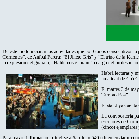
De este modo inciarán las actividades que por 6 años consecutivos la pr
Corrientes”, de Aníbal Parera; “El Jinete Gris” y “El trino de la Karn
la expresión del guaraní, “Hablemos guaraní” a cargo del profesor
Habrá lecturas y mú
localidad de Caá Ca
El martes 3 de may
Tarrago Ros”.
El stand ya cuenta 
La convocatoria par
escritores de Corri
(cinco) ejemplares 
Para mayor información, dirigirse a San Juan 546 o bien enviar un c