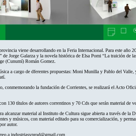
ovincia viene desarrollando en la Feria Internacional. Para este año 201
e” de Jorge Galarza y la novela histórica de Elsa Pomi “La traición de la
 Jorge (Cunumí) Román Gomez.
sica a cargo de dferentes propuestas: Moni Munilla y Pablo del Valle, y J
tí.
o, conmemorando la fundación de Corrientes, se realizará el Acto Ofici
con 130 títulos de autores correntinos y 70 Cds que serán material de ve
a alcanzar material al Instituto de Cultura sigue abierta a través de la 
entes y músicos, con material editado para su comercialización, y perman
por autor.
orreo a industriasyprod@gmail.com