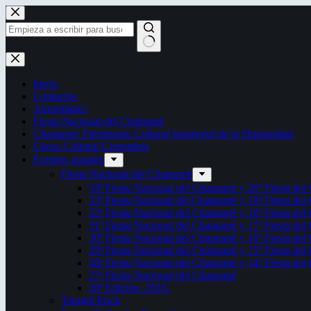
Saltar
al
contenido
Sin
resultados
Inicio
Contactos
Autoridades
Fiesta Nacional del Chamamé
Chamamé: Patrimonio Cultural Inmaterial de la Humanidad
Censo Cultural Correntino
Eventos anuales
Fiesta Nacional del Chamamé
34ª Fiesta Nacional del Chamamé y 20ª Fiesta de
33ª Fiesta Nacional del Chamamé y 19ª Fiesta de
32ª Fiesta Nacional del Chamamé y 18ª Fiesta de
31ª Fiesta Nacional del Chamamé y 17ª Fiesta de
30ª Fiesta Nacional del Chamamé y 16ª Fiesta de
29ª Fiesta Nacional del Chamamé y 15ª Fiesta de
28ª Fiesta Nacional del Chamamé y 14ª Fiesta de
27ª Fiesta Nacional del Chamamé
26ª Edición. 2016.
Taragüi Rock