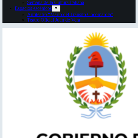
Semana de la Cultura Italiana
Espacios escénicos
Anfiteatro “Mario del Tránsito Cocomarola”
Teatro Oficial Juan de Vera