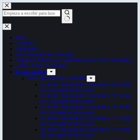
Saltar
al
contenido
Sin
resultados
Inicio
Contactos
Autoridades
Fiesta Nacional del Chamamé
Chamamé: Patrimonio Cultural Inmaterial de la Humanidad
Censo Cultural Correntino
Eventos anuales
Fiesta Nacional del Chamamé
34ª Fiesta Nacional del Chamamé y 20ª Fiesta
del Chamamé del Mercosur
33ª Fiesta Nacional del Chamamé y 19ª Fiesta
del Chamamé del Mercosur
32ª Fiesta Nacional del Chamamé y 18ª Fiesta
del Chamamé del Mercosur
31ª Fiesta Nacional del Chamamé y 17ª Fiesta
del Chamamé del Mercosur
30ª Fiesta Nacional del Chamamé y 16ª Fiesta
del Chamamé del Mercosur